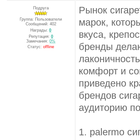
Рынок сигаре
Подруга
Группа: Пользователи
марок, котор
Сообщений:
402
Награды:
0
вкуса, крепо
Репутация:
0
Замечания:
0%
бренды делаю
Статус:
offline
лаконичность
комфорт и с
приведено кр
брендов сига
аудиторию по
1. palermo с