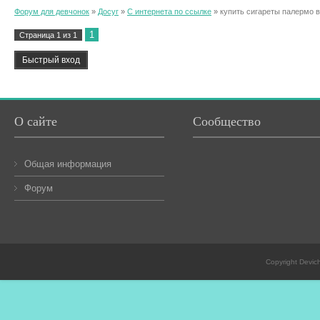
Форум для девчонок
»
Досуг
»
С интернета по ссылке
»
купить сигареты палермо в
1
Страница
1
из
1
О сайте
Сообщество
Общая информация
Форум
Copyright Devic