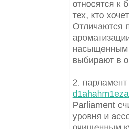
относятся к 
тех, кто хоч
Отличаются п
ароматизации
насыщенным 
выбирают в о
2. парламент
d1ahahm1eza.
Parliament с
уровня и асс
очищенным к