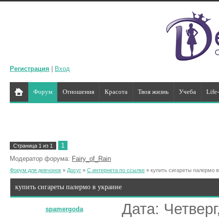
Регистрация
|
Вход
Форум
Отношения
Красота
Твоя жизнь
Учеба
Life
1
Страница
1
из
1
Модератор форума:
Fairy_of_Rain
Форум для девчонок
»
Досуг
»
С интернета по ссылке
»
купить сигареты палермо в
купить сигареты палермо в украине
Дата: Четверг
spamergoda