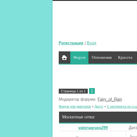
Регистрация
|
Вход
Форум
Отношения
Красота
1
Страница
1
из
1
Модератор форума:
Fairy_of_Rain
Форум для девчонок
»
Досуг
»
С интернета по сс
Москитные сетки
valeriagrass299
Дата