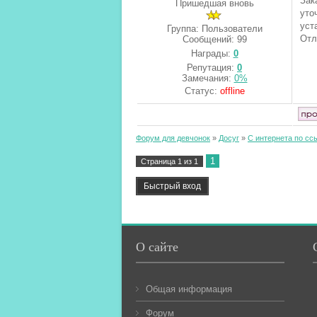
Зак
Пришедшая вновь
уто
уст
Группа: Пользователи
Отл
Сообщений:
99
Награды:
0
Репутация:
0
Замечания:
0%
Статус:
offline
Форум для девчонок
»
Досуг
»
С интернета по сс
1
Страница
1
из
1
О сайте
Общая информация
Форум