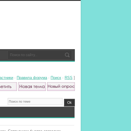
астники
·
Правила форума
·
Поиск
·
RSS
]