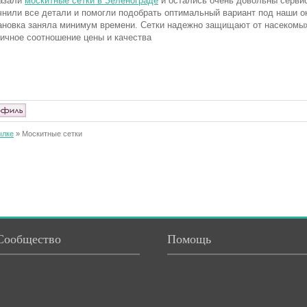
азали
москитные сетки в Зеленограде
и остались очень довольны сервис
чнили все детали и помогли подобрать оптимальный вариант под наши о
ановка заняла минимум времени. Сетки надежно защищают от насекомых
ичное соотношение цены и качества
ылке
»
Москитные сетки
Сообщество
Помощь