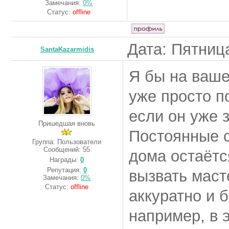
Замечания:
0%
Статус:
offline
Дата: Пятница
SantaKazarmidis
Я бы на ваше
уже просто п
если он уже 
Пришедшая вновь
Постоянные с
Группа: Пользователи
Сообщений:
55
дома остаётс
Награды:
0
Репутация:
0
вызвать маст
Замечания:
0%
Статус:
offline
аккуратно и б
например, в 