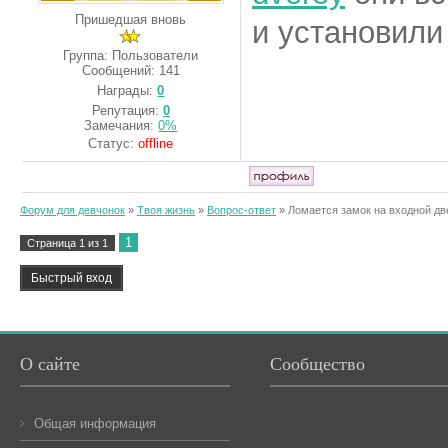
Пришедшая вновь
и установили
Группа: Пользователи
Сообщений:
141
Награды:
0
Репутация:
0
Замечания:
0%
Статус:
offline
Форум для девчонок
»
Твоя жизнь
»
Вопрос-ответ
»
Ломается замок на входной дв
1
Страница
1
из
1
О сайте
Сообщество
Общая информация