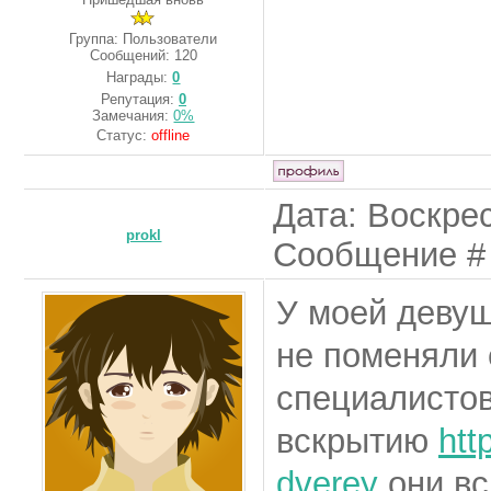
Группа: Пользователи
Сообщений:
120
Награды:
0
Репутация:
0
Замечания:
0%
Статус:
offline
Дата: Воскрес
prokl
Сообщение 
У моей девуш
не поменяли 
специалистов
вскрытию
htt
dverey
они вс