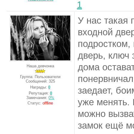
1
У нас такая 
входной две
подростком,
дверь, ключ
дома остават
Наша девчонка
понервничал
Группа: Пользователи
Сообщений:
325
Награды:
0
заедает, бои
Репутация:
0
Замечания:
0%
уже менять. 
Статус:
offline
можно вызва
замок ещё м