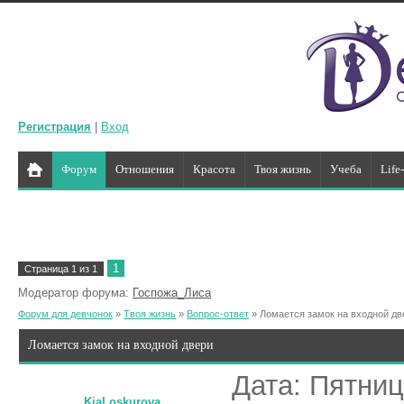
Регистрация
|
Вход
Форум
Отношения
Красота
Твоя жизнь
Учеба
Life
1
Страница
1
из
1
Модератор форума:
Госпожа_Лиса
Форум для девчонок
»
Твоя жизнь
»
Вопрос-ответ
»
Ломается замок на входной дв
Ломается замок на входной двери
Дата: Пятниц
KiaLoskurova