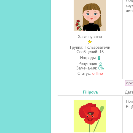
Под
кру
чет
Заглянувшая
Группа: Пользователи
Сообщений:
15
Награды:
0
Репутация:
0
Замечания:
0%
Статус:
offline
Filipova
Дата
Пои
Ещё