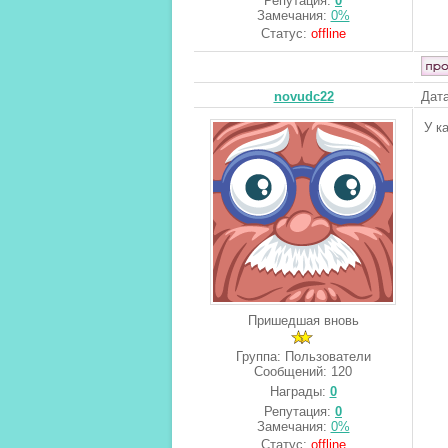
Репутация:
0
Замечания:
0%
Статус:
offline
novudc22
Дата
У к
Пришедшая вновь
Группа: Пользователи
Сообщений:
120
Награды:
0
Репутация:
0
Замечания:
0%
Статус:
offline