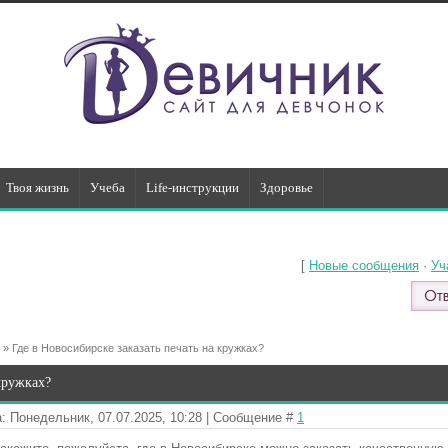
Твоя жизнь
Учеба
Life-инструкции
Здоровье
[
Новые сообщения
·
Уч
»
Где в Новосибирске заказать печать на кружках?
кружках?
: Понедельник, 07.07.2025, 10:28 | Сообщение #
1