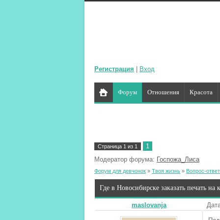
Регистрация
|
Вход
Форум
Отношения
Красота
1
Страница
1
из
1
Модератор форума:
Госпожа_Лиса
Форум для девчонок
»
Твоя жизнь
»
Вопрос-ответ
Где в Новосибирске заказать печать на 
maslovanja
Дата