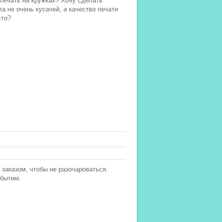
 печать на кружках? Хочу сделать
а не очень кусачей, а качество печати
сто?
 заказом, чтобы не разочароваться.
обытию.