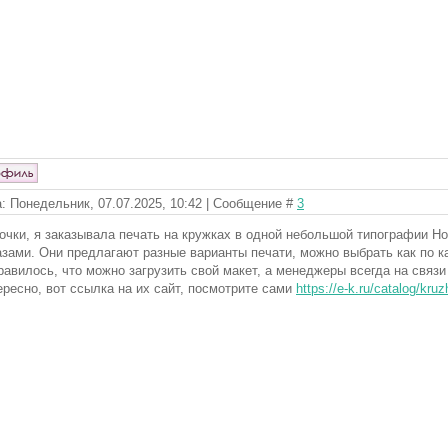
: Понедельник, 07.07.2025, 10:42 | Сообщение #
3
очки, я заказывала печать на кружках в одной небольшой типографии Но
азами. Они предлагают разные варианты печати, можно выбрать как по ка
равилось, что можно загрузить свой макет, а менеджеры всегда на связ
ересно, вот ссылка на их сайт, посмотрите сами
https://e-k.ru/catalog/kruz