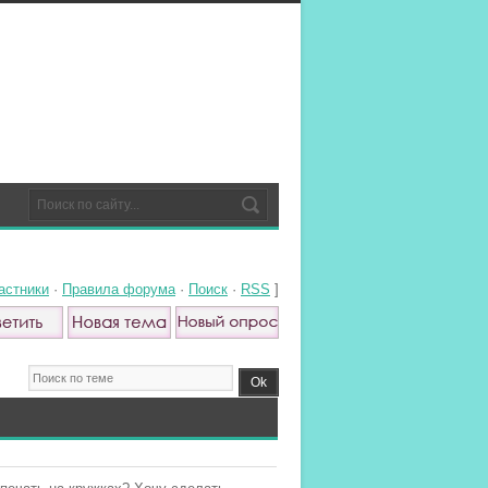
астники
·
Правила форума
·
Поиск
·
RSS
]