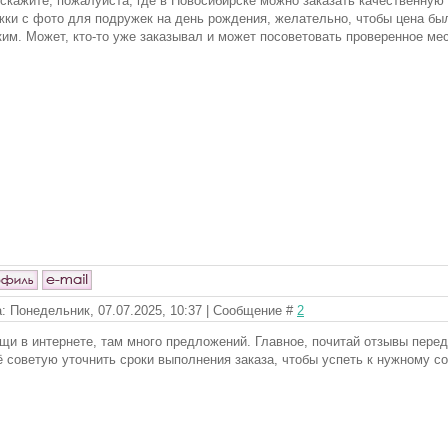
скажите, пожалуйста, где в Новосибирске можно заказать качественную
жки с фото для подружек на день рождения, желательно, чтобы цена был
ким. Может, кто-то уже заказывал и может посоветовать проверенное ме
: Понедельник, 07.07.2025, 10:37 | Сообщение #
2
щи в интернете, там много предложений. Главное, почитай отзывы перед
 советую уточнить сроки выполнения заказа, чтобы успеть к нужному с