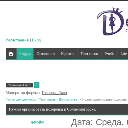
Регистрация
|
Вход
Форум
Отношения
Красота
Твоя жизнь
Учеба
Life
1
Страница
1
из
1
Модератор форума:
Госпожа_Лиса
Форум для девчонок
»
Твоя жизнь
»
Вопрос-ответ
»
Нужно организовать похороны 
Нужно организовать похороны в Солнечногорске.
Дата: Среда, 
gerojko