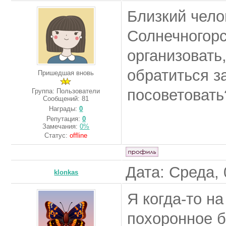
Близкий чело
Солнечногорс
организовать,
обратиться з
Пришедшая вновь
посоветовать
Группа: Пользователи
Сообщений:
81
Награды:
0
Репутация:
0
Замечания:
0%
Статус:
offline
Дата: Среда, 
klonkas
Я когда-то н
похоронное б