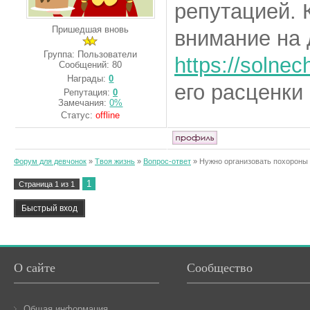
репутацией. 
Пришедшая вновь
внимание на
Группа: Пользователи
https://solnec
Сообщений:
80
Награды:
0
его расценки
Репутация:
0
Замечания:
0%
Статус:
offline
Форум для девчонок
»
Твоя жизнь
»
Вопрос-ответ
»
Нужно организовать похороны 
1
Страница
1
из
1
О сайте
Сообщество
Общая информация