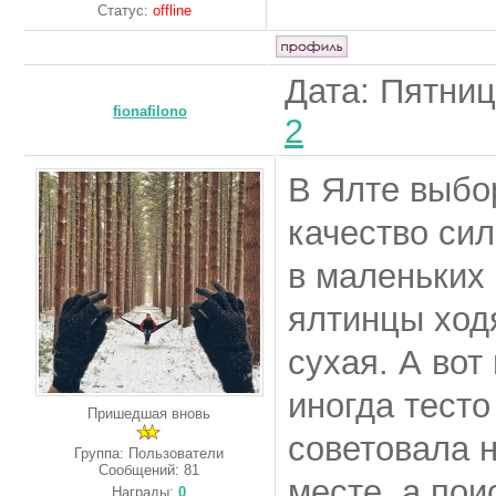
Статус:
offline
Дата: Пятниц
fionafilono
2
В Ялте выбо
качество сил
в маленьких
ялтинцы ходя
сухая. А вот
иногда тесто
Пришедшая вновь
советовала 
Группа: Пользователи
Сообщений:
81
месте, а пои
Награды:
0