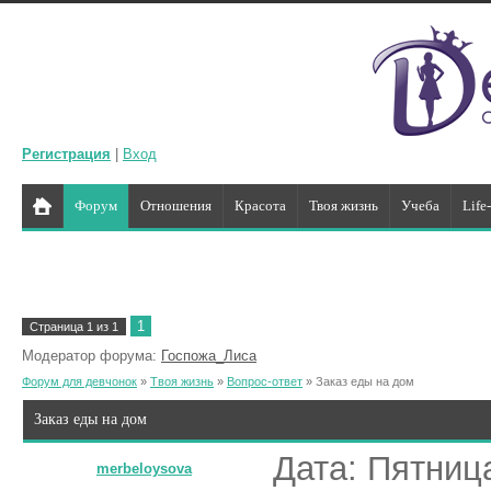
Регистрация
|
Вход
Форум
Отношения
Красота
Твоя жизнь
Учеба
Life
1
Страница
1
из
1
Модератор форума:
Госпожа_Лиса
Форум для девчонок
»
Твоя жизнь
»
Вопрос-ответ
»
Заказ еды на дом
Заказ еды на дом
Дата: Пятница
merbeloysova