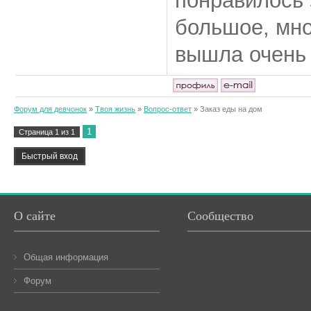
понравилось 
большое, мно
вышла очень
Форум для девчонок
»
Твоя жизнь
»
Вопрос-ответ
»
Заказ еды на дом
1
Страница
1
из
1
О сайте
Сообщество
Общая информация
Форум