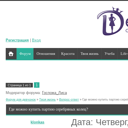
Регистрация
|
Вход
Форум
Отношения
Красота
Твоя жизнь
Учеба
Life
1
Страница
1
из
1
Модератор форума:
Госпожа_Лиса
Форум для девчонок
»
Твоя жизнь
»
Вопрос-ответ
»
Где можно купить партию сере
Где можно купить партию серебряных колец?
Дата: Четверг
klonkas