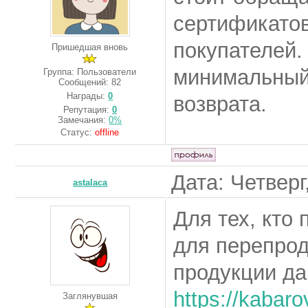
сертификатов
покупателей.
Пришедшая вновь
минимальный 
Группа: Пользователи
Сообщений:
82
Награды:
0
возврата.
Репутация:
0
Замечания:
0%
Статус:
offline
Дата: Четверг
astalaca
Для тех, кто
для перепрод
продукции да
https://kabaro
Заглянувшая