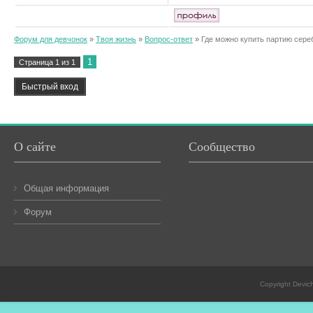
Форум для девчонок
»
Твоя жизнь
»
Вопрос-ответ
»
Где можно купить партию сере
1
Страница
1
из
1
О сайте
Сообщество
Общая информация
Форум
Copyright Devic