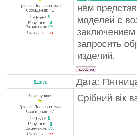
нём представ
Группа: Пользователи
Сообщений:
41
Награды:
0
моделей с во
Репутация:
0
Замечания:
0%
заключением 
Статус:
offline
запросить об
изделий.
Дата: Пятница
Sergey
Срібний вік в
Заглянувшая
Группа: Пользователи
Сообщений:
27
Награды:
0
Репутация:
0
Замечания:
0%
Статус:
offline