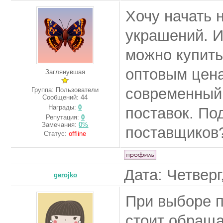
Хочу начать 
украшений. И
можно купить
оптовым цена
Заглянувшая
современный 
Группа: Пользователи
Сообщений:
44
Награды:
0
поставок. Под
Репутация:
0
Замечания:
0%
поставщиков
Статус:
offline
Дата: Четверг
gerojko
При выборе 
стоит обраща