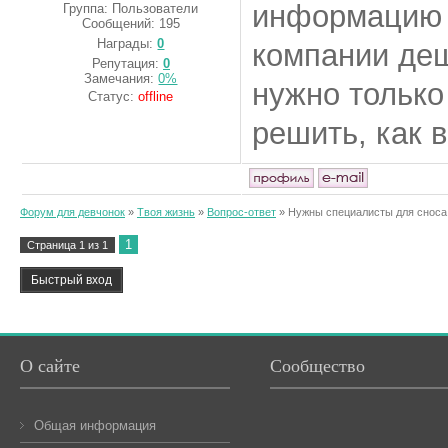
информаци
Группа: Пользователи
Сообщений:
195
Награды:
0
компании деш
Репутация:
0
Замечания:
0%
нужно только
Статус:
offline
решить, как 
Форум для девчонок
»
Твоя жизнь
»
Вопрос-ответ
»
Нужны специалисты для сноса
1
Страница
1
из
1
О сайте
Сообщество
Общая информация