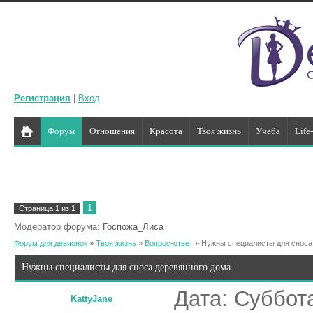
Регистрация
|
Вход
Форум
Отношения
Красота
Твоя жизнь
Учеба
Life
1
Страница
1
из
1
Модератор форума:
Госпожа_Лиса
Форум для девчонок
»
Твоя жизнь
»
Вопрос-ответ
»
Нужны специалисты для сноса
Нужны специалисты для сноса деревянного дома
Дата: Суббота
KattyJane