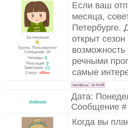
Если ваш отп
месяца, сове
Петербурге. 
открыт сезон 
Заглянувшая
возможность
Группа: Пользователи
Сообщений:
28
Награды:
0
речными прог
Репутация:
0
Замечания:
0%
самые интере
Статус:
offline
Дата: Понедел
olokerasa
Сообщение 
Когда вы пла