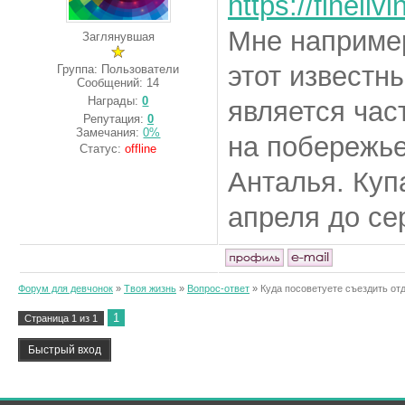
https://fineliv
Мне например
Заглянувшая
этот известн
Группа: Пользователи
Сообщений:
14
Награды:
0
является час
Репутация:
0
Замечания:
0%
на побережье
Статус:
offline
Анталья. Куп
апреля до се
Форум для девчонок
»
Твоя жизнь
»
Вопрос-ответ
»
Куда посоветуете съездить от
1
Страница
1
из
1