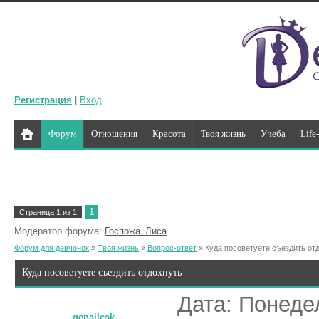
Регистрация
|
Вход
Форум
Отношения
Красота
Твоя жизнь
Учеба
Life
1
Страница
1
из
1
Модератор форума:
Госпожа_Лиса
Форум для девчонок
»
Твоя жизнь
»
Вопрос-ответ
»
Куда посоветуете съездить от
Куда посоветуете съездить отдохнуть
Дата: Понедел
genailcak