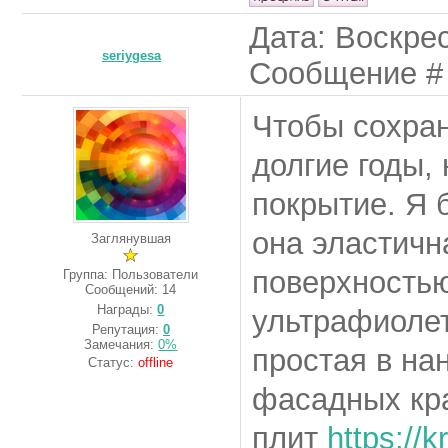
Дата: Воскрес
seriygesa
Сообщение 
Чтобы сохран
долгие годы,
покрытие. Я 
она эластичн
Заглянувшая
поверхностью
Группа: Пользователи
Сообщений:
14
Награды:
0
ультрафиолет
Репутация:
0
Замечания:
0%
простая в на
Статус:
offline
фасадных кр
плит
https://k