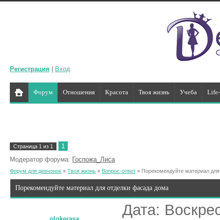
Регистрация
|
Вход
Форум
Отношения
Красота
Твоя жизнь
Учеба
Life
1
Страница
1
из
1
Модератор форума:
Госпожа_Лиса
Форум для девчонок
»
Твоя жизнь
»
Вопрос-ответ
»
Порекомендуйте материал для
Порекомендуйте материал для отделки фасада дома
Дата: Воскрес
olokerasa