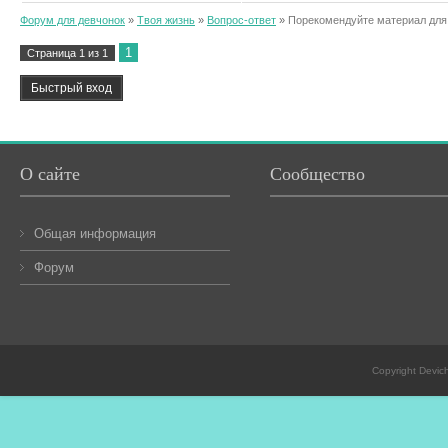
Форум для девчонок
»
Твоя жизнь
»
Вопрос-ответ
»
Порекомендуйте материал для
1
Страница
1
из
1
О сайте
Сообщество
Общая информация
Форум
Copyright Devic