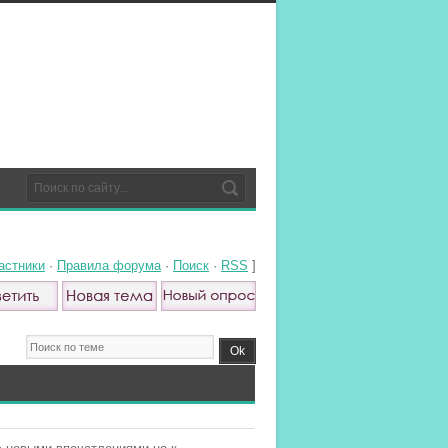
астники
·
Правила форума
·
Поиск
·
RSS
]