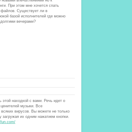
ю новыми впечатлениями но к
ги. При этом мне хочется спать
и файлов. Существует ли в
окой базой исполнителей где можно
й долгими вечерами?
 этой находкой с вами. Речь идет о
 ценителей музыки. Все
всяких вирусов. Вы можете не только
 загружая их одним нажатием кнопки.
zfun.com/