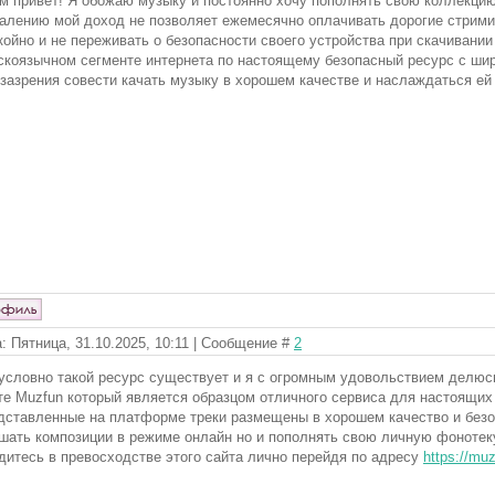
м привет! Я обожаю музыку и постоянно хочу пополнять свою коллекци
алению мой доход не позволяет ежемесячно оплачивать дорогие стримин
койно и не переживать о безопасности своего устройства при скачивани
скоязычном сегменте интернета по настоящему безопасный ресурс с шир
 зазрения совести качать музыку в хорошем качестве и наслаждаться е
: Пятница, 31.10.2025, 10:11 | Сообщение #
2
условно такой ресурс существует и я с огромным удовольствием делюсь
те Muzfun который является образцом отличного сервиса для настоящих
дставленные на платформе треки размещены в хорошем качество и безо 
шать композиции в режиме онлайн но и пополнять свою личную фонотеку
дитесь в превосходстве этого сайта лично перейдя по адресу
https://mu