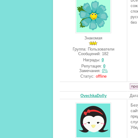
Все
сож
спо
рус
без
Знакомая
Группа: Пользователи
Сообщений:
182
Награды:
0
Репутация:
0
Замечания:
0%
Статус:
offline
OvechkaDolly
Дата
Без
сай
пре
слу
Убе