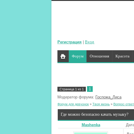
Регистрация
|
Вход
Форум
Отношения
Красота
1
Страница
1
из
1
Модератор форума:
Госпожа_Лиса
Форум для девчонок
»
Твоя жизнь
»
Вопрос-ответ
Где можно безопасно качать музыку?
Mashenka
Дата