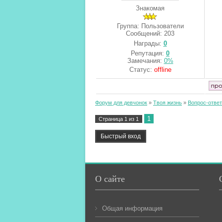
Знакомая
Группа: Пользователи
Сообщений:
203
Награды:
0
Репутация:
0
Замечания:
0%
Статус:
offline
Форум для девчонок
»
Твоя жизнь
»
Вопрос-ответ
1
Страница
1
из
1
О сайте
Общая информация