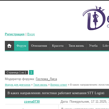
Регистрация
|
Вход
Форум
Отношения
Красота
Твоя жизнь
Учеба
Life
1
Страница
1
из
1
Модератор форума:
Госпожа_Лиса
Форум для девчонок
»
Твоя жизнь
»
Вопрос-ответ
»
В каких направлениях логистик
В каких направлениях логистики работают компания STT Logisti
zzena0730
Дата: Понедельник, 17.11.2025,