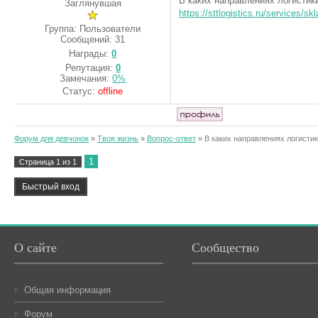
В каких направлениях логистик
Заглянувшая
https://sttlogistics.ru/services/sk
Группа: Пользователи
Сообщений:
31
Награды:
0
Репутация:
0
Замечания:
0%
Статус:
offline
Форум для девчонок
»
Твоя жизнь
»
Вопрос-ответ
»
В каких направлениях логистик
1
Страница
1
из
1
О сайте
Сообщество
Общая информация
Форум