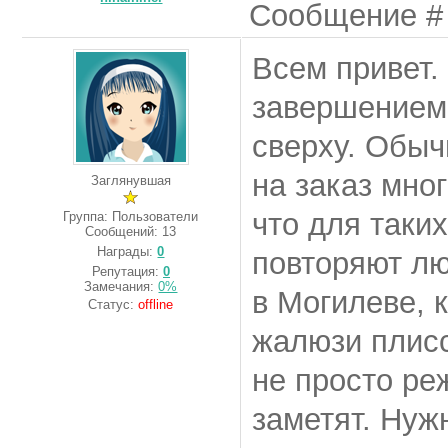
Сообщение 
Всем привет.
завершением,
сверху. Обыч
на заказ мно
Заглянувшая
что для таки
Группа: Пользователи
Сообщений:
13
Награды:
0
повторяют л
Репутация:
0
Замечания:
0%
в Могилеве, 
Статус:
offline
жалюзи плисс
не просто реж
заметят. Нуж