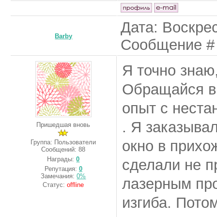
Дата: Воскрес
Barby
Сообщение 
Я точно знаю,
Обращайся в
опыт с неста
. Я заказыва
Пришедшая вновь
окно в прихо
Группа: Пользователи
Сообщений:
88
Награды:
0
сделали не п
Репутация:
0
Замечания:
0%
лазерным пр
Статус:
offline
изгиба. Пото