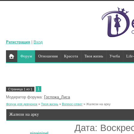
Регистрация
|
Вход
Форум
Отношения
Красота
Твоя жизнь
Учеба
Life
1
Страница
1
из
1
Модератор форума:
Госпожа_Лиса
Форум для девчонок
»
Твоя жизнь
»
Вопрос-ответ
»
Жалюзи на арку
Жалюзи на арку
Дата: Воскрес
ninaininel