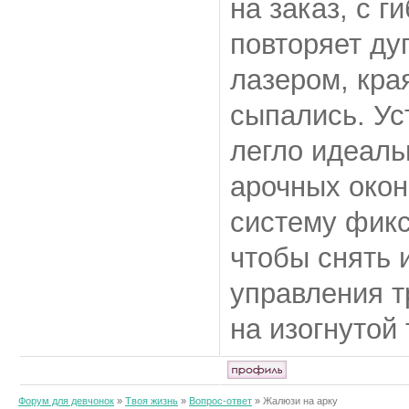
на заказ, с 
повторяет ду
лазером, кра
сыпались. Ус
легло идеаль
арочных окон
систему фикс
чтобы снять 
управления т
на изогнутой
Форум для девчонок
»
Твоя жизнь
»
Вопрос-ответ
»
Жалюзи на арку