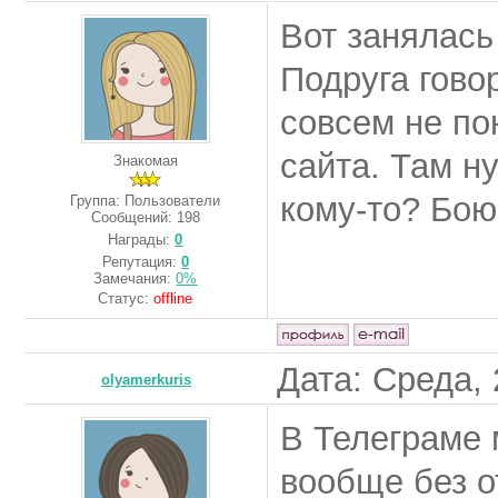
Вот занялась
Подруга гово
совсем не по
сайта. Там н
Знакомая
кому-то? Бою
Группа: Пользователи
Сообщений:
198
Награды:
0
Репутация:
0
Замечания:
0%
Статус:
offline
Дата: Среда, 
olyamerkuris
В Телеграме 
вообще без о