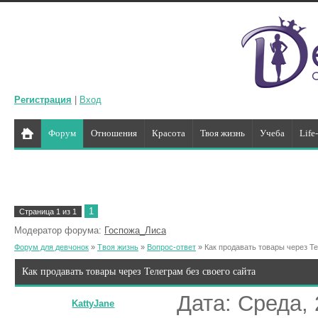
Регистрация
|
Вход
Форум
Отношения
Красота
Твоя жизнь
Учеба
Life
1
Страница
1
из
1
Модератор форума:
Госпожа_Лиса
Форум для девчонок
»
Твоя жизнь
»
Вопрос-ответ
»
Как продавать товары через Те
Как продавать товары через Телеграм без своего сайта
Дата: Среда, 
KattyJane