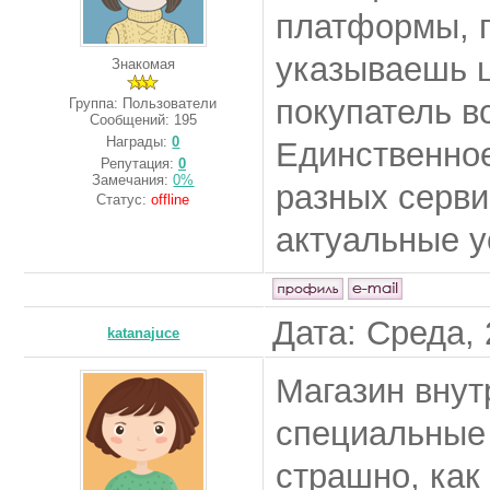
платформы, г
указываешь ц
Знакомая
покупатель в
Группа: Пользователи
Сообщений:
195
Награды:
0
Единственное
Репутация:
0
Замечания:
0%
разных серви
Статус:
offline
актуальные у
Дата: Среда, 
katanajuce
Магазин внут
специальные 
страшно, как