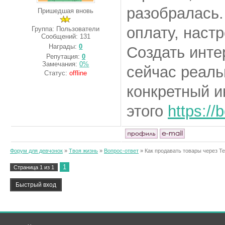
разобралась.
Пришедшая вновь
оплату, настр
Группа: Пользователи
Сообщений:
131
Награды:
0
Создать инте
Репутация:
0
Замечания:
0%
сейчас реаль
Статус:
offline
конкретный и
этого
https://
Форум для девчонок
»
Твоя жизнь
»
Вопрос-ответ
»
Как продавать товары через Те
1
Страница
1
из
1