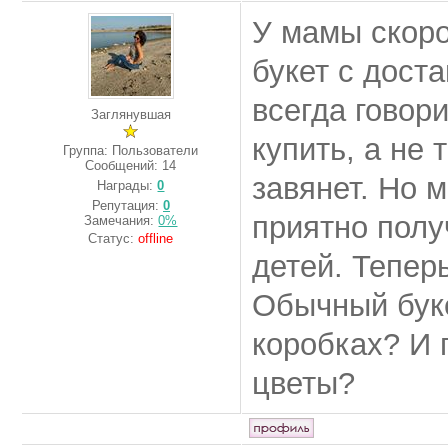
У мамы скоро
букет с дост
всегда говори
Заглянувшая
купить, а не 
Группа: Пользователи
Сообщений:
14
завянет. Но 
Награды:
0
Репутация:
0
приятно полу
Замечания:
0%
Статус:
offline
детей. Тепер
Обычный буке
коробках? И 
цветы?