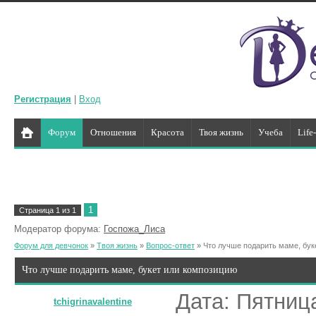
Регистрация
|
Вход
Форум
Отношения
Красота
Твоя жизнь
Учеба
Life
1
Страница
1
из
1
Модератор форума:
Госпожа_Лиса
Форум для девчонок
»
Твоя жизнь
»
Вопрос-ответ
»
Что лучше подарить маме, бук
Что лучше подарить маме, букет или композицию
Дата: Пятница
tchigrinavalentine