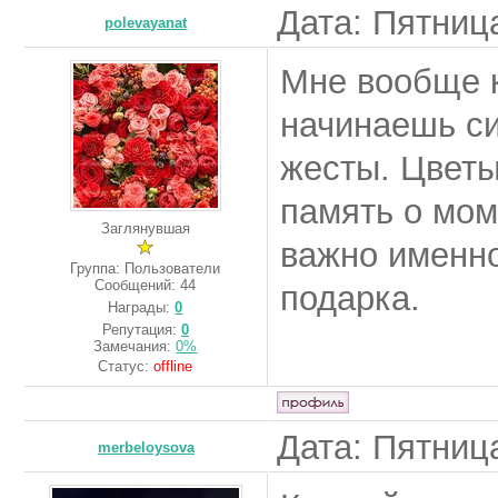
Дата: Пятница
polevayanat
Мне вообще к
начинаешь си
жесты. Цветы
память о мом
Заглянувшая
важно именно
Группа: Пользователи
Сообщений:
44
подарка.
Награды:
0
Репутация:
0
Замечания:
0%
Статус:
offline
Дата: Пятница
merbeloysova