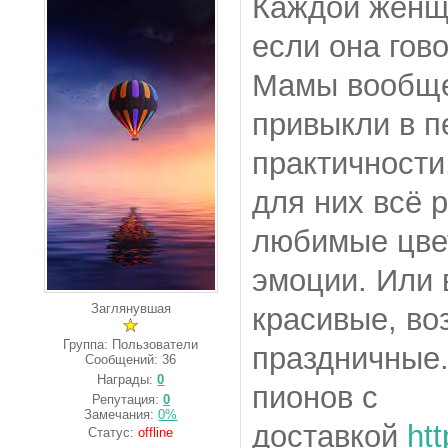
Каждой женщи
если она гово
Мамы вообще 
привыкли в п
практичности
для них всё 
любимые цвет
эмоции. Или 
Заглянувшая
красивые, во
Группа: Пользователи
праздничные.
Сообщений:
36
Награды:
0
пионов с
Репутация:
0
Замечания:
0%
доставкой
htt
Статус:
offline