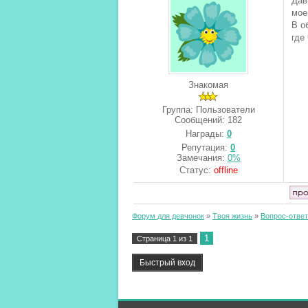
Дав
мое
В о
где
Знакомая
Группа: Пользователи
Сообщений:
182
Награды:
0
Репутация:
0
Замечания:
0%
Статус:
offline
Форум для девчонок
»
Твоя жизнь
»
Вопрос-ответ
1
Страница
1
из
1