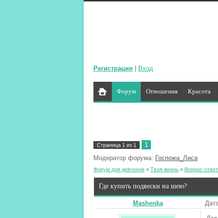
Регистрация
|
Вход
Форум
Отношения
Красота
1
Страница
1
из
1
Модератор форума:
Госпожа_Лиса
Форум для девчонок
»
Твоя жизнь
»
Вопрос-ответ
Где купить подвески на шею?
Mashenka
Дата