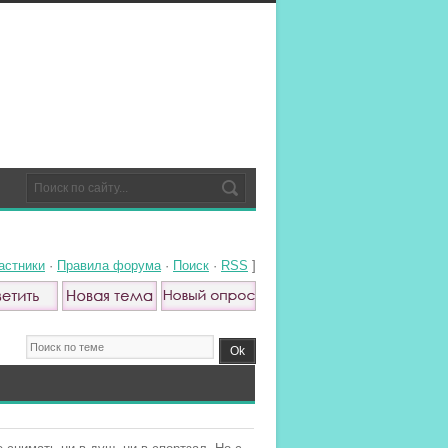
астники
·
Правила форума
·
Поиск
·
RSS
]