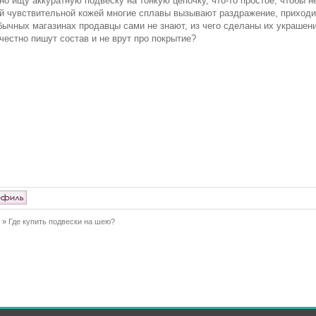
но ищу аккуратную подвеску на тонкую цепочку, что‑то простое, чтобы не
й чувствительной кожей многие сплавы вызывают раздражение, приходит
бычных магазинах продавцы сами не знают, из чего сделаны их украшени
 честно пишут состав и не врут про покрытие?
»
Где купить подвески на шею?