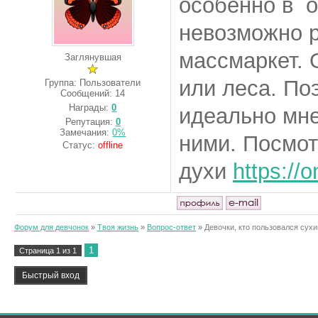
особенно в 
невозможно р
массмаркет. 
Заглянувшая
или леса. По
Группа: Пользователи
Сообщений:
14
Награды:
0
идеально мне
Репутация:
0
Замечания:
0%
ними. Посмот
Статус:
offline
духи
https://
Форум для девчонок
»
Твоя жизнь
»
Вопрос-ответ
»
Девочки, кто пользовался сух
1
Страница
1
из
1