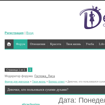
Регистрация
|
Вход
Форум
Отношения
Красота
Твоя жизнь
Учеба
Life
1
Страница
1
из
1
Модератор форума:
Госпожа_Лиса
Форум для девчонок
»
Твоя жизнь
»
Вопрос-ответ
»
Девочки, кто пользовался сух
Девочки, кто пользовался сухими духами?
Дата: Понедел
alicechurina