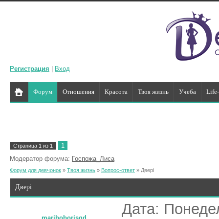
Регистрация
|
Вход
Форум
Отношения
Красота
Твоя жизнь
Учеба
Life
1
Страница
1
из
1
Модератор форума:
Госпожа_Лиса
Форум для девчонок
»
Твоя жизнь
»
Вопрос-ответ
»
Двері
Двері
Дата: Понедел
mariboborisgd