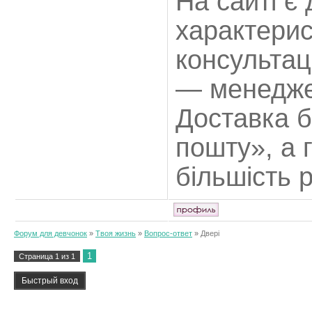
На сайті є 
характерис
консультац
— менедже
Доставка 
пошту», а г
більшість р
Форум для девчонок
»
Твоя жизнь
»
Вопрос-ответ
»
Двері
1
Страница
1
из
1