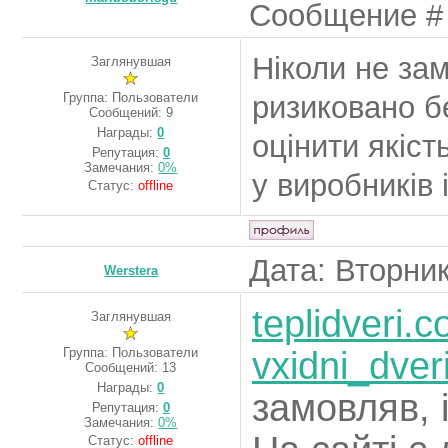
Сообщение 
Ніколи не за
Заглянувшая
Группа: Пользователи
ризиковано б
Сообщений:
9
Награды:
0
оцінити якіст
Репутация:
0
Замечания:
0%
у виробників 
Статус:
offline
Дата: Вторник
Werstera
teplidveri.
Заглянувшая
vxidni_dver
Группа: Пользователи
Сообщений:
13
Награды:
0
замовляв, 
Репутация:
0
Замечания:
0%
Статус:
offline