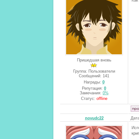
Как
Пришедшая вновь
Группа: Пользователи
Сообщений:
141
Награды:
0
Репутация:
0
Замечания:
0%
Статус:
offline
novudc22
Дата
Исп
кри