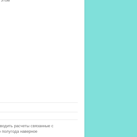
 этом
оводить расчеты связанные с
о полугода наверное