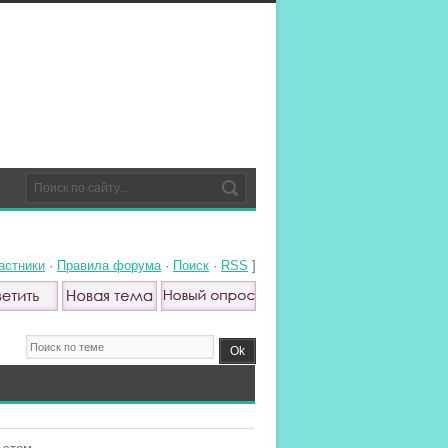
астники
·
Правила форума
·
Поиск
·
RSS
]