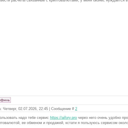
 вести расчеты связанные с криптовалютами, у меня бизнес нуждается в
: Четверг, 02.07.2026, 22:45 | Сообщение #
2
ользовать надо тебе сервис
https://aifory.pro
через него очень удобно пр
птовалютой, ее обменом и продажей, кстати я пользуюсь сервисом окол