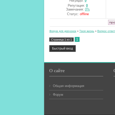
Награды:
0
Репутация:
0
Замечания:
0%
Статус:
offline
Форум для девчонок
»
Твоя жизнь
»
Вопрос-ответ
1
Страница
1
из
1
О сайте
Общая информация
Форум