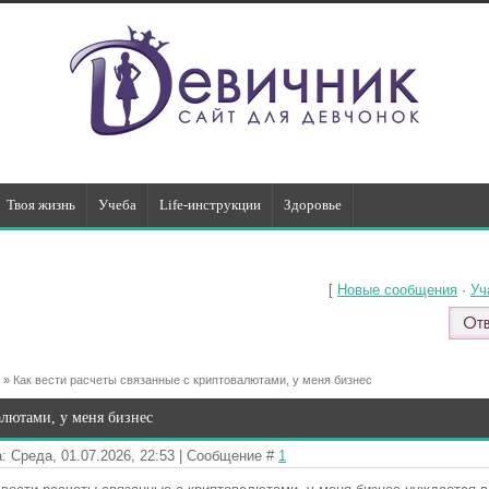
Твоя жизнь
Учеба
Life-инструкции
Здоровье
[
Новые сообщения
·
Уч
»
Как вести расчеты связанные с криптовалютами, у меня бизнес
алютами, у меня бизнес
: Среда, 01.07.2026, 22:53 | Сообщение #
1