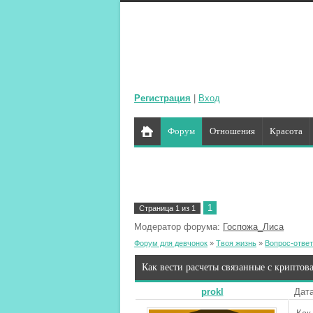
Регистрация
|
Вход
Форум
Отношения
Красота
1
Страница
1
из
1
Модератор форума:
Госпожа_Лиса
Форум для девчонок
»
Твоя жизнь
»
Вопрос-ответ
Как вести расчеты связанные с криптов
prokl
Дата