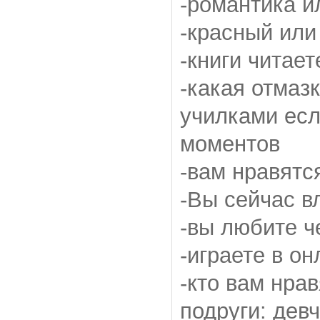
-романтика и
-красный или
-книги читае
-какая отмаз
училками есл
моментов
-вам нравятс
-Вы сейчас 
-вы любите ч
-играете в о
-кто вам нра
подруги: дев