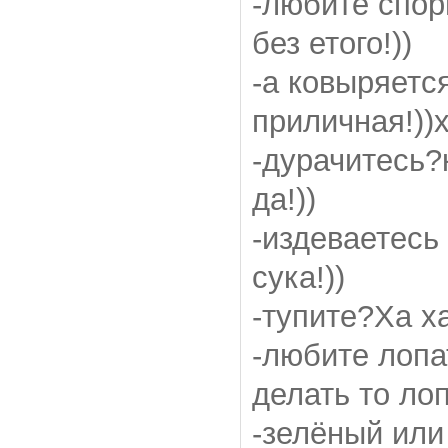
-любите спор
без етого!))
-а ковыряетс
приличная!))х
-дурачитесь?
да!))
-издеваетесь
сука!))
-тупите?Ха х
-любите лопа
делать то лоп
-зелёный или