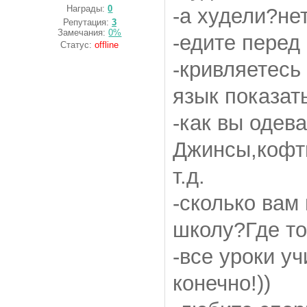
Награды:
0
-а худели?нет
Репутация:
3
Замечания:
0%
-едите перед
Статус:
offline
-кривляетесь
язык показать
-как вы одев
Джинсы,кофти
т.д.
-сколько вам
школу?Где то 
-все уроки уч
конечно!))