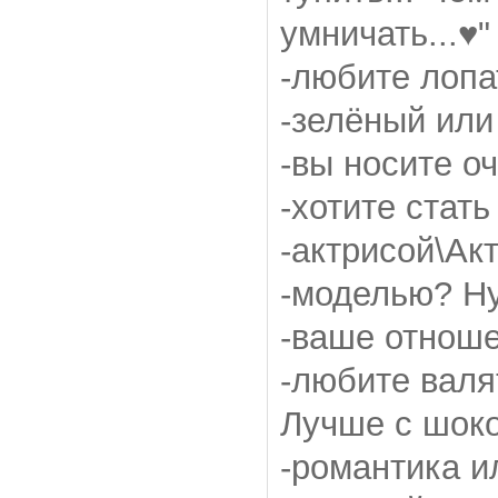
умничать...♥"
-любите лопа
-зелёный или
-вы носите оч
-хотите стать
-актрисой\Ак
-моделью? Ну.
-ваше отноше
-любите валя
Лучше с шок
-романтика и