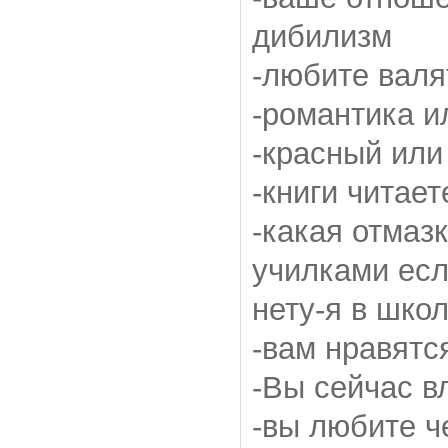
дибилизм
-любите валя
-романтика и
-красный или
-книги читает
-какая отмаз
училками есл
нету-я в шко
-вам нравятс
-Вы сейчас 
-вы любите ч