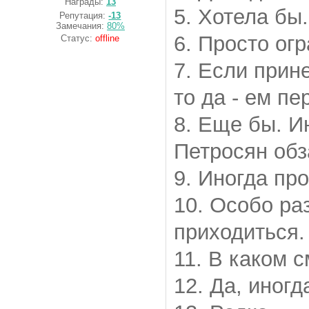
Награды:
13
5. Хотела бы
Репутация:
-13
Замечания:
80%
6. Просто ог
Статус:
offline
7. Если прин
то да - ем пе
8. Еще бы. И
Петросян обз
9. Иногда про
10. Особо ра
приходиться.
11. В каком 
12. Да, иногда