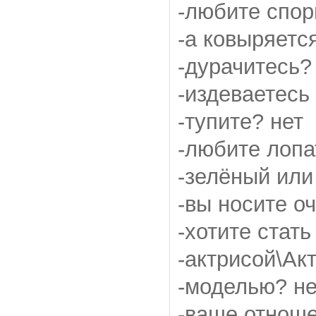
-любите спор
-а ковыряетс
-дурачитесь?
-издеваетесь
-тупите? нет
-любите лопа
-зелёный или
-вы носите о
-хотите стать
-актрисой\Ак
-моделью? не
-ваше отноше