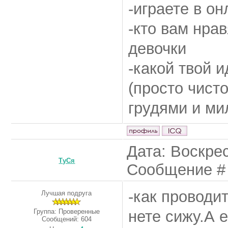
-играете в о
-кто вам нра
девочки
-какой твой 
(просто чист
грудями и м
Дата: Воскрес
ТуСя
Сообщение 
-как проводи
Лучшая подруга
Группа: Проверенные
нете сижу.А 
Сообщений:
604