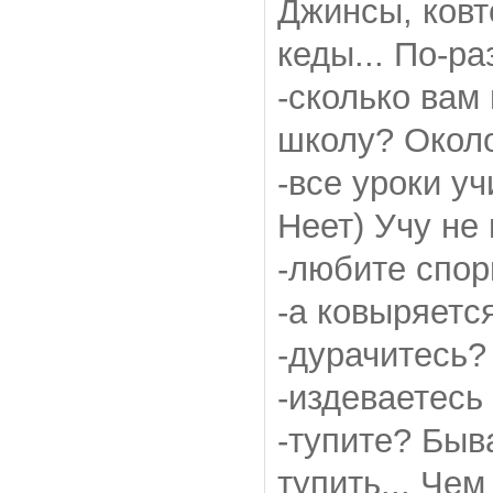
Джинсы, ковт
кеды... По-р
-сколько вам
школу? Около
-все уроки уч
Неет) Учу не 
-любите спор
-а ковыряется
-дурачитесь?
-издеваетесь
-тупите? Быв
тупить... Че