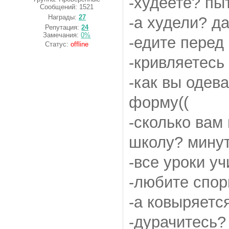
-худеете? пы
Сообщений:
1521
Награды:
27
-а худели? д
Репутация:
24
Замечания:
0%
-едите перед
Статус:
offline
-кривляетесь 
-как вы одев
форму((
-сколько вам
школу? минут
-все уроки уч
-любите спор
-а ковыряетс
-дурачитесь?