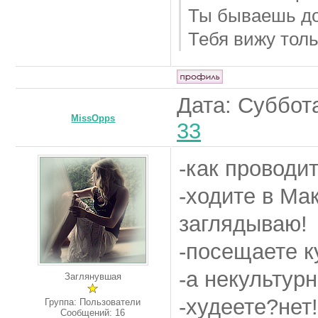
Ты бываешь д
Тебя вижу толь
Дата: Суббота
MissOpps
33
-как проводи
-ходите в Ма
заглядываю!
-посещаете к
-а некультур
Заглянувшая
-худеете?нет!
Группа: Пользователи
Сообщений:
16