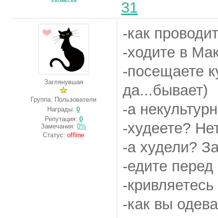
31
-как проводи
-ходите в Ма
-посещаете к
Заглянувшая
да...бывает)
Группа: Пользователи
-а некультур
Награды:
0
Репутация:
0
-худеете? Нет
Замечания:
0%
Статус:
offline
-а худели? З
-едите перед
-кривляетесь
-как вы одева