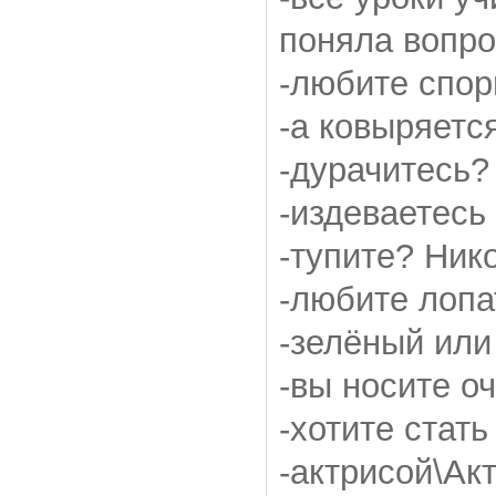
поняла вопр
-любите спор
-а ковыряетс
-дурачитесь?
-издеваетесь
-тупите? Нико
-любите лопа
-зелёный или
-вы носите о
-хотите стать
-актрисой\Ак