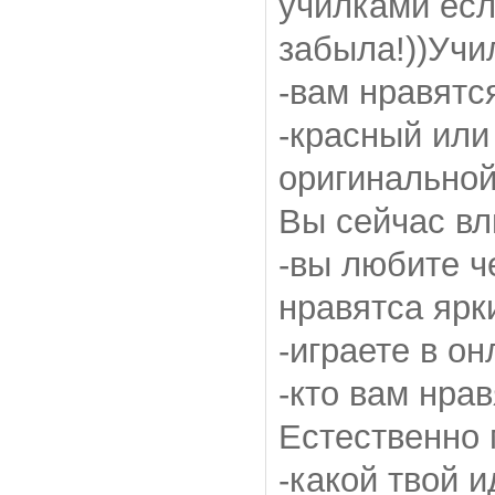
училками есл
забыла!))Учил
-вам нравятс
-красный или
оригинальной
Вы сейчас вл
-вы любите 
нравятса ярки
-играете в он
-кто вам нра
Естественно 
-какой твой 