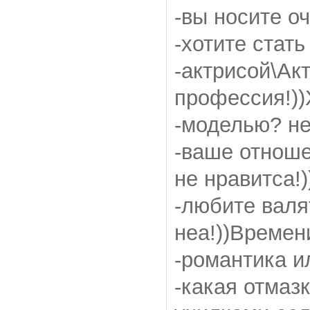
-вы носите оч
-хотите стат
-актрисой\Ак
профессия!))
-моделью? нет
-ваше отноше
не нравитса!)
-любите валя
неа!))Времени
-романтика и
-какая отмаз