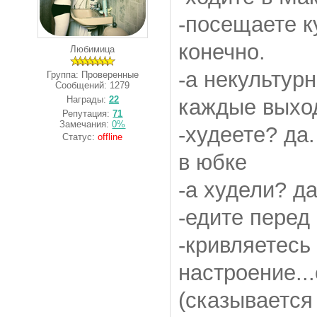
-посещаете к
конечно.
Любимица
-а некультурн
Группа: Проверенные
Сообщений:
1279
Награды:
22
каждые выход
Репутация:
71
Замечания:
0%
-худеете? да
Статус:
offline
в юбке
-а худели? д
-едите перед
-кривляетесь 
настроение..
(сказывается 