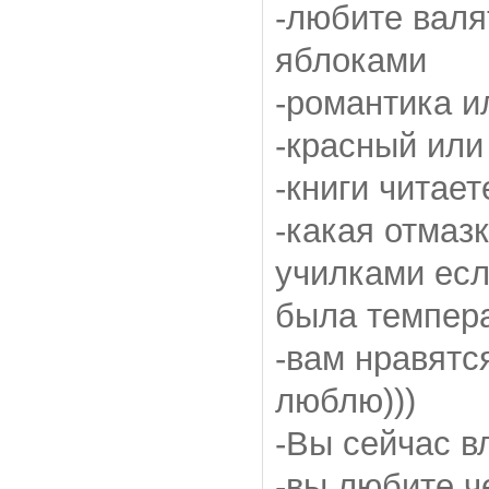
-любите валя
яблоками
-романтика и
-красный или
-книги читае
-какая отмаз
училками есл
была темпера
-вам нравятс
люблю)))
-Вы сейчас в
-вы любите ч