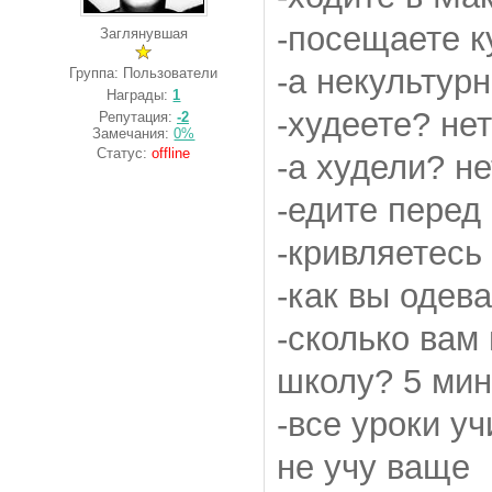
-посещаете к
Заглянувшая
-а некультур
Группа: Пользователи
Награды:
1
-худеете? нет
Репутация:
-2
Замечания:
0%
Статус:
offline
-а худели? не
-едите перед
-кривляетесь
-как вы одев
-сколько вам
школу? 5 мин
-все уроки уч
не учу ваще