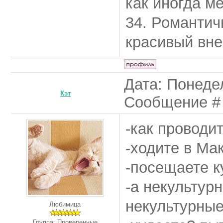
как иногда м
34. Романтич
красивый внеш
Дата: Понедел
Кэт
Сообщение 
-как проводи
-ходите в Ма
-посещаете к
-а некультур
некультурные
Любимица
Группа: Проверенные