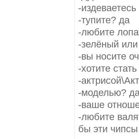
-издеваетесь
-тупите? да
-любите лопа
-зелёный или
-вы носите о
-хотите стать
-актрисой\Ак
-моделью? д
-ваше отноше
-любите валя
бы эти чипсы 