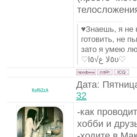
телосложения
♥Знаешь, я не 
готовить, не п
зато я умею лю
♡l٥ﻻ ﻉ√٥υ♡
Дата: Пятница
KoRiZzA
32
-как проводи
хобби и друз
-ходите в Ма