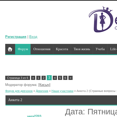
Регистрация
|
Вход
Форум
Отношения
Красота
Твоя жизнь
Учеба
Life
3
Страница
3
из
6
«
1
2
4
5
6
»
Модератор форума:
[Кисыч]
Форум для девчонок
»
Девичник
»
Наши участники
»
Анкета 2
(Странные вопросы 
Анкета 2
Дата: Пятница
vera2703