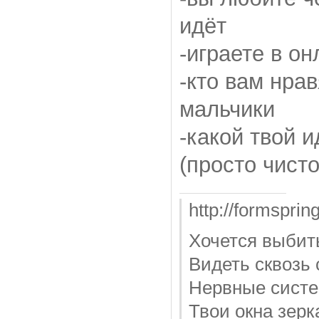
идёт
-играете в о
-кто вам нра
мальчики
-какой твой 
(просто чист
http://formsprin
Хочется выбить
Видеть сквозь 
Нервные сист
Твои окна зерка