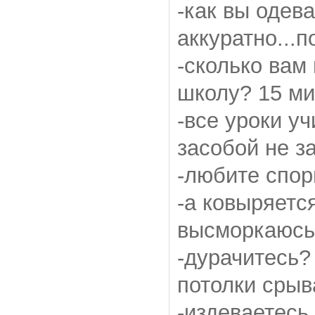
-как вы одев
аккуратно...
-сколько вам
школу? 15 ми
-все уроки уч
засобой не з
-любите спор
-а ковыряетс
высморкаюсь
-дурачитесь?
потолки срыв
-издеваетесь