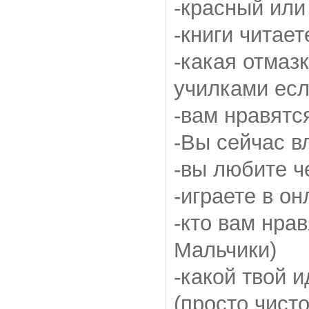
-красный или
-книги читае
-какая отмаз
училками есл
-вам нравятс
-Вы сейчас в
-вы любите ч
-играете в он
-кто вам нра
Мальчики)
-какой твой 
(просто чист