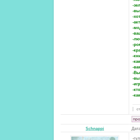
-зе
-вы
-хо
-ак
-мо
-ва
-лю
-ро
-кр
-кн
-ка
-ва
-Вы
-вы
-иг
-кт
-ка
ст
Schnappi
Дата
-гу