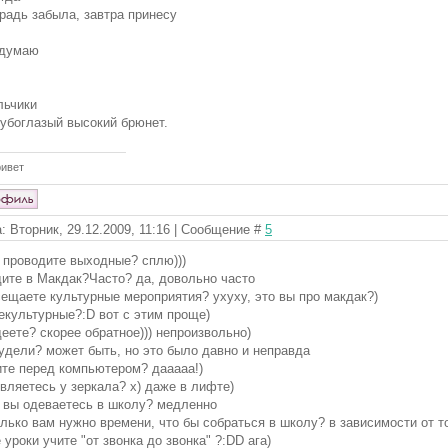
традь забыла, завтра принесу
 думаю
льчики
лубоглазый высокий брюнет.
ривет
: Вторник, 29.12.2009, 11:16 | Сообщение #
5
к проводите выходные? сплю)))
дите в Макдак?Часто? да, довольно часто
сещаете культурные мероприятия? ухуху, это вы про макдак?)
некультурные?:D вот с этим проще)
деете? скорее обратное))) непроизвольно)
худели? может быть, но это было давно и неправда
ите перед компьютером? дааааа!)
ивляетесь у зеркала? х) даже в лифте)
к вы одеваетесь в школу? медленно
олько вам нужно времени, что бы собраться в школу? в зависимости от то
е уроки учите "от звонка до звонка" ?:DD ага)