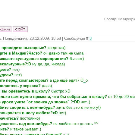
Сообщение отреда
: Понедельник, 28.12.2009, 18:58 | Сообщение #
3
к проводите выходные?
когда как)
дите в Макдак?Часто?
оч давно там не была
сещаете культурные мероприятия?
бывает)
некультурные?:D
ну да, да, иногда)
деете?
нет)
худели?
нет)
ите перед компьютером?
а где ещё едят? О_о
ивляетесь у зеркала?
дааа)
к вы одеваетесь в школу?
быстро xD
олько вам нужно времени, что бы собраться в школу?
от 10 до 20 ми
е уроки учите "от звонка до звонка" ?:DD
нет..)
бите спорить с кем-нибудь?
жить без этого не могу!)
ковыряется в носу любите?хD
нет)
рачитесь?
постоянно)
деваетесь над кем-нибудь?
оч люблю это делать ^^
пите?
и такое бывает..)
бите лопать шарики на бумаге?
да)