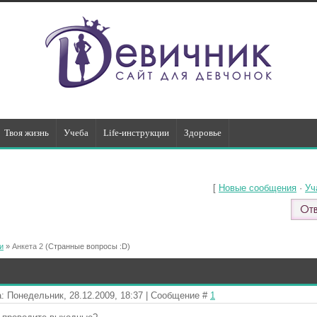
Твоя жизнь
Учеба
Life-инструкции
Здоровье
[
Новые сообщения
·
Уч
и
»
Анкета 2
(Странные вопросы :D)
: Понедельник, 28.12.2009, 18:37 | Сообщение #
1