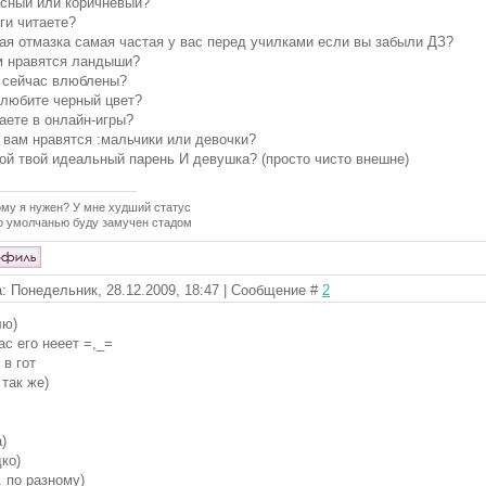
асный или коричневый?
иги читаете?
кая отмазка самая частая у вас перед училками если вы забыли ДЗ?
м нравятся ландыши?
 сейчас влюблены?
 любите черный цвет?
раете в онлайн-игры?
о вам нравятся :мальчики или девочки?
кой твой идеальный парень И девушка? (просто чисто внешне)
ому я нужен? У мне худший статус
о умолчанью буду замучен стадом
: Понедельник, 28.12.2009, 18:47 | Сообщение #
2
лю)
нас его нееет =,_=
 в гот
 так же)
)
дко)
. по разному)