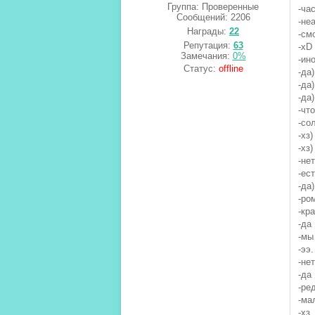
Группа: Проверенные
-ча
Сообщений:
2206
-неа
Награды:
22
-см
Репутация:
63
-xD
Замечания:
0%
-ин
Статус:
offline
-да)
-да)
-да)
-чт
-со
-хз)
-хз)
-нет
-ест
-да)
-ро
-кр
-да
-мы
-ээ.
-нет
-да
-ре
-ма
-хз