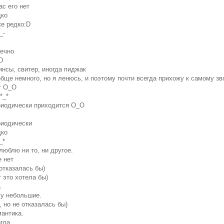
ас его нет
дко
же редко:D
_-
нечно
D
инсы, свитер, иногда пиджак
обще немного, но я ленюсь, и поэтому почти всегда прихожу к самому зв
т О_О
*_*
риодически приходится О_О
риодически
дко
_*
 люблю ни то, ни другое.
е нет
 отказалась бы)
т это хотела бы)
а
чу небольшие.
т, но не отказалась бы)
мантика.
огда