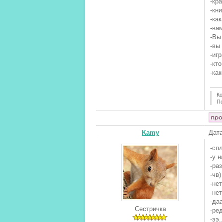
-кр
-кн
-ка
-ва
-Вы
-вы
-иг
-кт
-ка
К
П
Kamy
Дата
-сп
-у 
-раз
-чв)
-нет
-нет
-даа
Сестричка
-ре
-ээ.