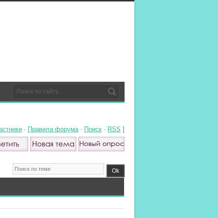
астники
·
Правила форума
·
Поиск
·
RSS
]