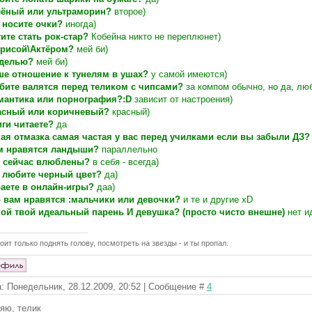
лёный или ультраморин?
второе)
 носите очки?
иногда)
тите стать рок-стар?
Кобейна никто не переплюнет)
трисой\Актёром?
мей би)
делью?
мей би)
ше отношение к тунелям в ушах?
у самой имеются)
бите валятся перед теликом с чипсами?
за компом обычно, но да, лю
мантика или порнография?:D
зависит от настроения)
асный или коричневый?
красный)
иги читаете?
да
кая отмазка самая частая у вас перед училками если вы забыли ДЗ?
м нравятся ландыши?
параллельно
 сейчас влюблены?
в себя - всегда)
 любите черный цвет?
да)
раете в онлайн-игры?
даа)
о вам нравятся :мальчики или девочки?
и те и другие xD
кой твой идеальный парень И девушка? (просто чисто внешне)
нет и
оит только поднять голову, посмотреть на звезды - и ты пропал.
: Понедельник, 28.12.2009, 20:52 | Сообщение #
4
ляю, телик