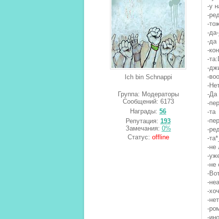
-у н
-ре
-то
-да-
-да
-ко
-та:
-дж
-во
Ich bin Schnappi
-Не
Группа: Модераторы
-Да 
Сообщений:
6173
-пе
Награды:
56
-та
-пе
Репутация:
193
Замечания:
0%
-ре
Статус:
offline
-та*
-не
-уж
-не
-Во
-не
-хо
-не
-ро
-ин