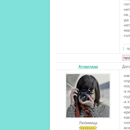
-те
-нет
-не
-да
-нет
-ма
-го
п
Атлантида
Дата
-ка
-хо
-по
-а 
-ху
-а 
-ед
-кр
-ка
-ск
Любимица
-вс