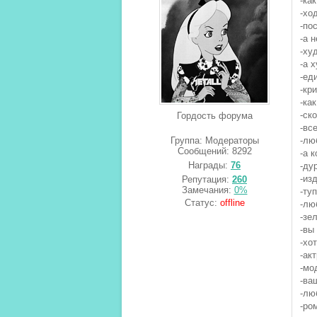
-ка
-хо
-по
-а 
-ху
-а 
-ед
-кр
-ка
-ск
Гордость форума
-вс
Группа: Модераторы
-лю
Сообщений:
8292
-а 
Награды:
76
-ду
-из
Репутация:
260
Замечания:
0%
-ту
Статус:
offline
-лю
-зе
-вы
-хо
-ак
-мо
-ва
-лю
-ро