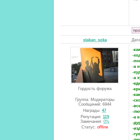
stakan_soka
Дата
-ка
-хо
-по
-а 
-ху
-а 
-ед
Гордость форума
-кр
-ка
Группа: Модераторы
-ск
Сообщений:
6944
-вс
Награды:
47
-лю
Репутация:
119
-а 
Замечания:
0%
-ду
Статус:
offline
-из
-ту
-лю