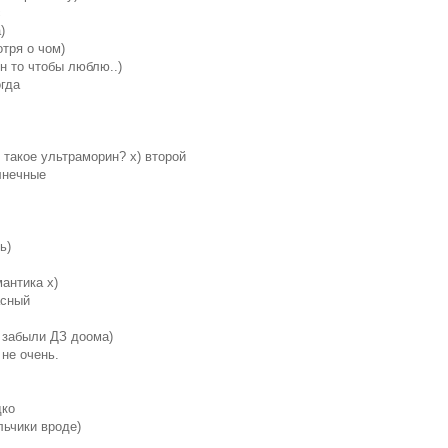
с
)
отря о чом)
 н то чтобы люблю..)
огда
о такое ультраморин? х) второй
лнечные
ь)
мантика х)
асный
 забыли ДЗ доома)
 не очень.
дко
льчики вроде)