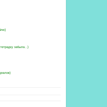
блю)
тетрадку забыла...)
деалов)