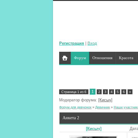
Регистрация
|
Вход
Форум
Отношения
Красота
1
Страница
1
из
6
2
3
4
5
6
»
Модератор форума:
[Кисыч]
Форум для девчонок
»
Девичник
»
Наши участник
Анкета 2
[Кисыч]
Дата