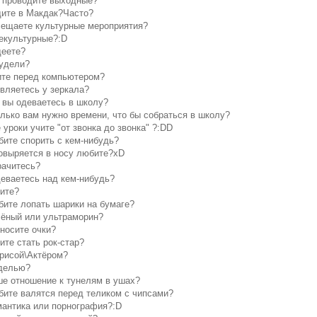
к проводите выходные?
дите в Макдак?Часто?
сещаете культурные мероприятия?
некультурные?:D
деете?
худели?
ите перед компьютером?
ивляетесь у зеркала?
к вы одеваетесь в школу?
олько вам нужно времени, что бы собраться в школу?
е уроки учите "от звонка до звонка" ?:DD
бите спорить с кем-нибудь?
ковыряется в носу любите?хD
рачитесь?
деваетесь над кем-нибудь?
пите?
бите лопать шарики на бумаге?
лёный или ультраморин?
 носите очки?
тите стать рок-стар?
трисой\Актёром?
делью?
ше отношение к тунелям в ушах?
бите валятся перед теликом с чипсами?
мантика или порнография?:D