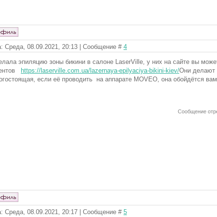
: Среда, 08.09.2021, 20:13 | Сообщение #
4
елала эпиляцию зоны бикини в салоне LaserVille, у них на сайте вы мож
иентов
https://laserville.com.ua/lazernaya-epilyaciya-bikini-kiev/
Они делают 
огостоящая, если её проводить на аппарате MOVEO, она обойдётся вам 
Сообщение отр
: Среда, 08.09.2021, 20:17 | Сообщение #
5