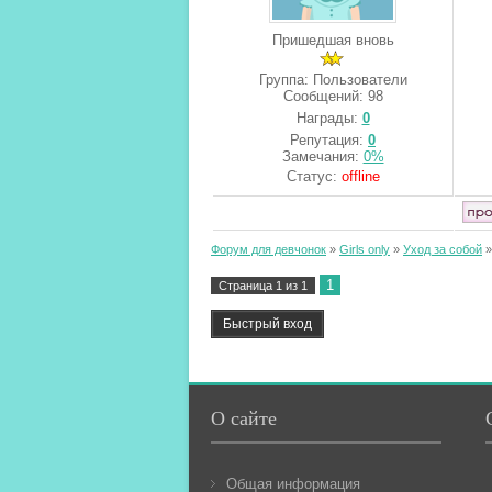
Пришедшая вновь
Группа: Пользователи
Сообщений:
98
Награды:
0
Репутация:
0
Замечания:
0%
Статус:
offline
Форум для девчонок
»
Girls only
»
Уход за собой
»
1
Страница
1
из
1
О сайте
Общая информация