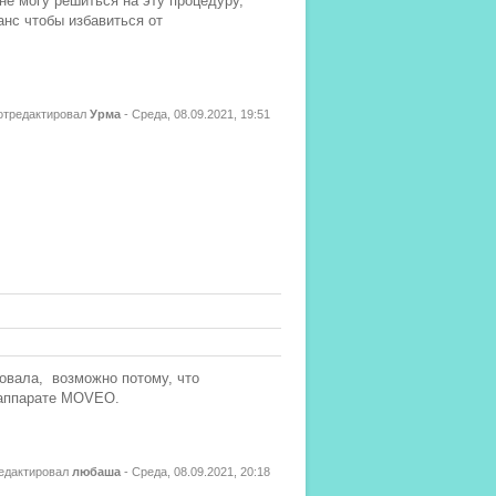
не могу решиться на эту процедуру,
анс чтобы избавиться от
отредактировал
Урма
-
Среда, 08.09.2021, 19:51
вовала, возможно потому, что
 аппарате MOVEO.
едактировал
любаша
-
Среда, 08.09.2021, 20:18