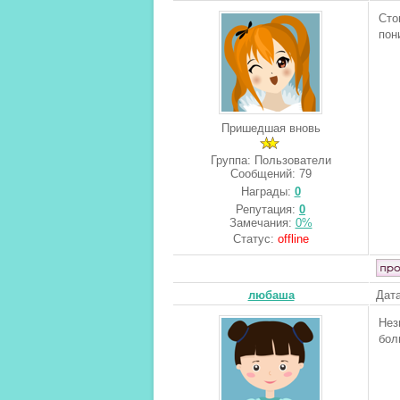
Сто
пон
Пришедшая вновь
Группа: Пользователи
Сообщений:
79
Награды:
0
Репутация:
0
Замечания:
0%
Статус:
offline
любаша
Дата
Нез
бол