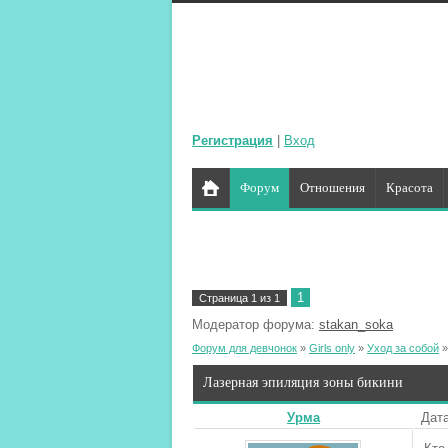
Регистрация
|
Вход
Форум
Отношения
Красота
1
Страница
1
из
1
Модератор форума:
stakan_soka
Форум для девчонок
»
Girls only
»
Уход за собой
»
Лазерная эпиляция зоны бикини
Урма
Дата