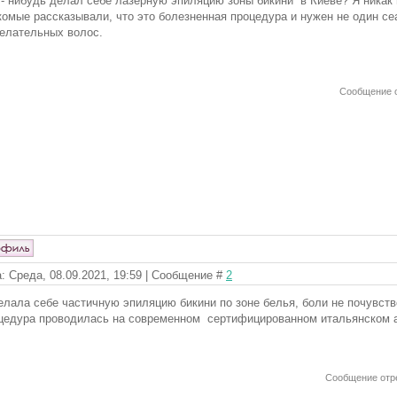
 - нибудь делал себе лазерную эпиляцию зоны бикини в Киеве? Я никак 
комые рассказывали, что это болезненная процедура и нужен не один се
елательных волос.
Сообщение 
: Среда, 08.09.2021, 19:59 | Сообщение #
2
елала себе частичную эпиляцию бикини по зоне белья, боли не почувст
цедура проводилась на современном сертифицированном итальянском
Сообщение отр