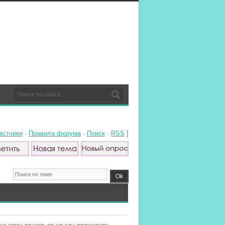
астники
·
Правила форума
·
Поиск
·
RSS
]