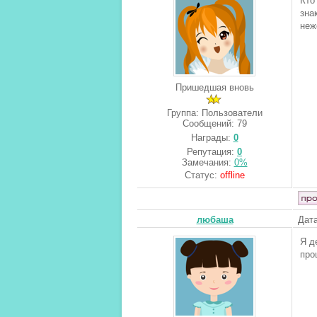
Кто
зна
неж
Пришедшая вновь
Группа: Пользователи
Сообщений:
79
Награды:
0
Репутация:
0
Замечания:
0%
Статус:
offline
любаша
Дата
Я д
про