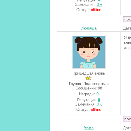
Репутация:
0
Замечания:
0%
Статус:
offline
любаша
Дата
Я д
кл
дор
Пришедшая вновь
Группа: Пользователи
Сообщений:
98
Награды:
0
Репутация:
0
Замечания:
0%
Статус:
offline
Урма
Дата