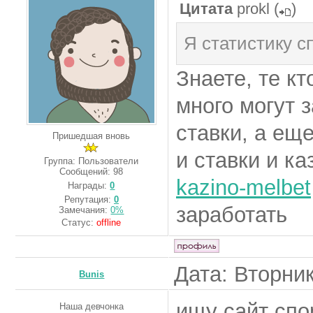
Цитата
prokl
(
)
Я статистику с
Знаете, те кт
много могут 
ставки, а ещ
Пришедшая вновь
и ставки и к
Группа: Пользователи
Сообщений:
98
kazino-melbet
Награды:
0
Репутация:
0
заработать
Замечания:
0%
Статус:
offline
Дата: Вторник
Bunis
ищу сайт спо
Наша девчонка