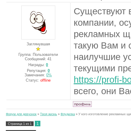
Существуют 
компании, о
рекламных щи
такую Вам и 
Заглянувшая
наилучшие ус
Группа: Пользователи
Сообщений:
41
Награды:
0
текущими пр
Репутация:
0
Замечания:
0%
https://profi-
Статус:
offline
всего, они Ва
Форум для девчонок
»
Твоя жизнь
»
Флудилка
»
У кого изготовление рекламных щи
1
Страница
1
из
1