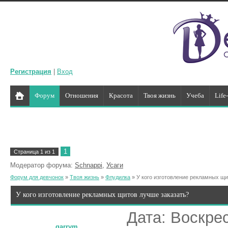
Регистрация
|
Вход
Форум
Отношения
Красота
Твоя жизнь
Учеба
Life
1
Страница
1
из
1
Модератор форума:
Schnappi
,
Усаги
Форум для девчонок
»
Твоя жизнь
»
Флудилка
»
У кого изготовление рекламных щи
У кого изготовление рекламных щитов лучше заказать?
Дата: Воскрес
garrym