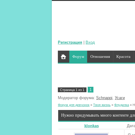
Регистрация
|
Вход
Форум
Отношения
Красота
1
Страница
1
из
1
Модератор форума:
Schnappi
,
Усаги
Форум для девчонок
»
Твоя жизнь
»
Флудилка
»
Н
Нужно придумывать много контенте для 
klonkas
Дата