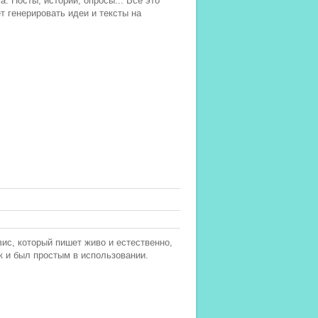
. Посты, истории, опросы... Все это
т генерировать идеи и тексты на
вис, который пишет живо и естественно,
к и был простым в использовании.