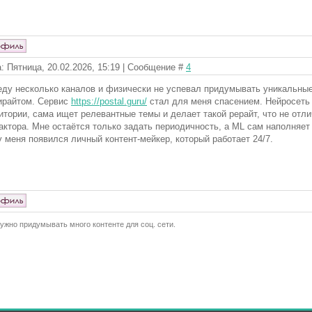
: Пятница, 20.02.2026, 15:19 | Сообщение #
4
еду несколько каналов и физически не успевал придумывать уникальные 
ирайтом. Сервис
https://postal.guru/
стал для меня спасением. Нейросеть 
итории, сама ищет релевантные темы и делает такой рерайт, что не отл
актора. Мне остаётся только задать периодичность, а ML сам наполняет
у меня появился личный контент-мейкер, который работает 24/7.
ужно придумывать много контенте для соц. сети.