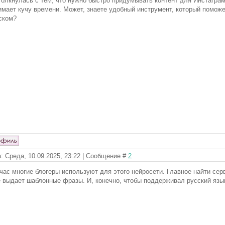
толкнулась с тем, что нужно быстро придумывать контент для Инстаграма
имает кучу времени. Может, знаете удобный инструмент, который поможе
ском?
: Среда, 10.09.2025, 23:22 | Сообщение #
2
час многие блогеры используют для этого нейросети. Главное найти сер
е выдает шаблонные фразы. И, конечно, чтобы поддерживал русский язы