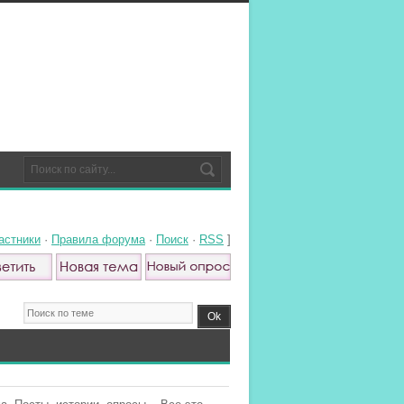
астники
·
Правила форума
·
Поиск
·
RSS
]