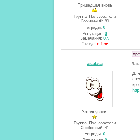
Пришедшая вновь
Группа: Пользователи
Сообщений:
80
Награды:
0
Репутация:
0
Замечания:
0%
Статус:
offline
astalaca
Дата
Для
све
кре
http
Заглянувшая
Группа: Пользователи
Сообщений:
41
Награды:
0