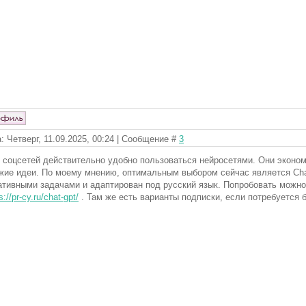
: Четверг, 11.09.2025, 00:24 | Сообщение #
3
 соцсетей действительно удобно пользоваться нейросетями. Они эконо
жие идеи. По моему мнению, оптимальным выбором сейчас является Cha
ативными задачами и адаптирован под русский язык. Попробовать можно
s://pr-cy.ru/chat-gpt/
. Там же есть варианты подписки, если потребуется