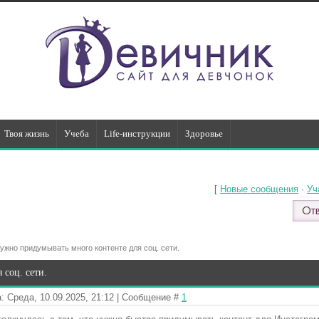
Твоя жизнь
Учеба
Life-инструкции
Здоровье
[
Новые сообщения
·
Уч
ужно придумывать много контенте для соц. сети.
соц. сети.
: Среда, 10.09.2025, 21:12 | Сообщение #
1