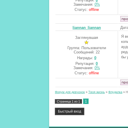
Репутация:
0
Замечания:
0%
Статус:
offline
liannan_liannan
Дата
Я в
Заглянувшая
коп
ауд
Группа: Пользователи
ред
Сообщений:
22
бы 
Награды:
0
Репутация:
0
Замечания:
0%
Статус:
offline
Форум для девчонок
»
Твоя жизнь
»
Флудилка
»
Н
1
Страница
1
из
1