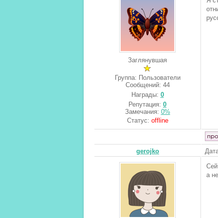
Я с
отн
рус
Заглянувшая
Группа: Пользователи
Сообщений:
44
Награды:
0
Репутация:
0
Замечания:
0%
Статус:
offline
gerojko
Дата
Сей
а н