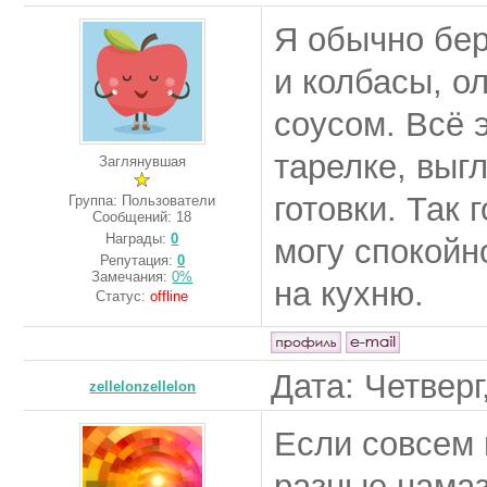
Я обычно бер
и колбасы, о
соусом. Всё 
тарелке, выг
Заглянувшая
готовки. Так 
Группа: Пользователи
Сообщений:
18
Награды:
0
могу спокойн
Репутация:
0
Замечания:
0%
на кухню.
Статус:
offline
Дата: Четверг
zellelonzellelon
Если совсем 
разные намаз