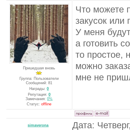
Что можете п
закусок или 
У меня буду
а готовить с
то простое, 
можно заказа
Пришедшая вновь
мне не приш
Группа: Пользователи
Сообщений:
81
Награды:
0
Репутация:
0
Замечания:
0%
Статус:
offline
Дата: Четверг
simaverona