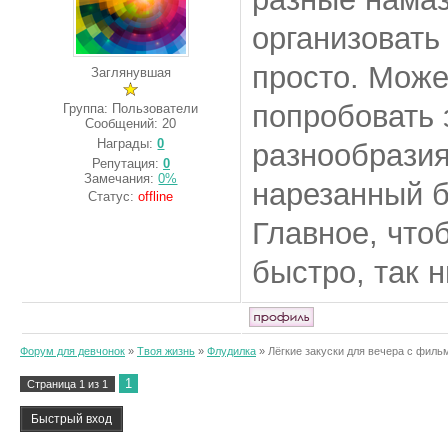
организовать
просто. Може
Заглянувшая
попробовать 
Группа: Пользователи
Сообщений:
20
Награды:
0
разнообрази
Репутация:
0
Замечания:
0%
нарезанный б
Статус:
offline
Главное, что
быстро, так 
Форум для девчонок
»
Твоя жизнь
»
Флудилка
»
Лёгкие закуски для вечера с фил
1
Страница
1
из
1