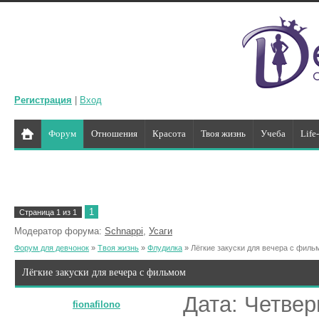
Регистрация
|
Вход
Форум
Отношения
Красота
Твоя жизнь
Учеба
Life
1
Страница
1
из
1
Модератор форума:
Schnappi
,
Усаги
Форум для девчонок
»
Твоя жизнь
»
Флудилка
»
Лёгкие закуски для вечера с фил
Лёгкие закуски для вечера с фильмом
Дата: Четвер
fionafilono