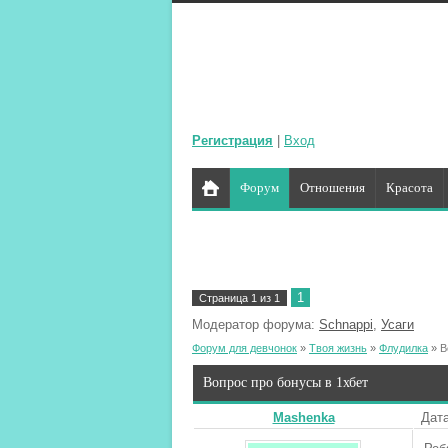
Регистрация
|
Вход
Форум
Отношения
Красота
1
Страница
1
из
1
Модератор форума:
Schnappi
,
Усаги
Форум для девчонок
»
Твоя жизнь
»
Флудилка
»
В
Вопрос про бонусы в 1хбет
Mashenka
Дата