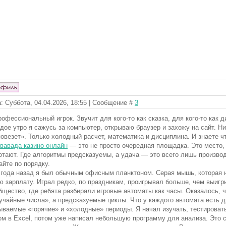
: Суббота, 04.04.2026, 18:55 | Сообщение #
3
рофессиональный игрок. Звучит для кого-то как сказка, для кого-то как д
дое утро я сажусь за компьютер, открываю браузер и захожу на сайт. Ни
повезет». Только холодный расчет, математика и дисциплина. И знаете чт
вавада казино онлайн
— это не просто очередная площадка. Это место,
отают. Где алгоритмы предсказуемы, а удача — это всего лишь произво
айте по порядку.
 года назад я был обычным офисным планктоном. Серая мышь, которая 
ю зарплату. Играл редко, по праздникам, проигрывал больше, чем выигр
бщество, где ребята разбирали игровые автоматы как часы. Оказалось, 
учайные числа», а предсказуемые циклы. Что у каждого автомата есть д
ываемые «горячие» и «холодные» периоды. Я начал изучать, тестировать
ом в Excel, потом уже написал небольшую программу для анализа. Это