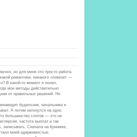
иагноз, но для меня это просто работа.
какой романтики, никакого «повезет —
о? В какой-то момент я понял,
 где мои методы действительно
дная от правильных решений. Но
ненавидит будильник, начальника и
ывал. А потом наткнулся на одно
что большинство слотов — это не
исперсия, частота выплат и так
, записывать. Сначала на бумажке,
 стало моей одержимостью.