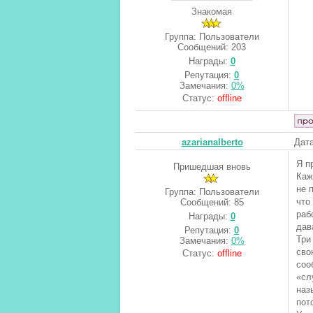
Знакомая
Группа: Пользователи
Сообщений:
203
Награды:
0
Репутация:
0
Замечания:
0%
Статус:
offline
azarianalberto
Дата
Я п
Пришедшая вновь
Каж
не 
Группа: Пользователи
что
Сообщений:
85
раб
Награды:
0
дав
Репутация:
0
Три
Замечания:
0%
сво
Статус:
offline
соо
«сл
наз
пот