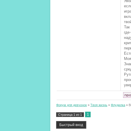
Уво
есл
игр
вкл
тво
Так
где
над
кри
пер
Ест
Моя
Зна
сре
Рут
про
уве
Форум для девчонок
»
Твоя жизнь
»
Флудилка
»
В
1
Страница
1
из
1