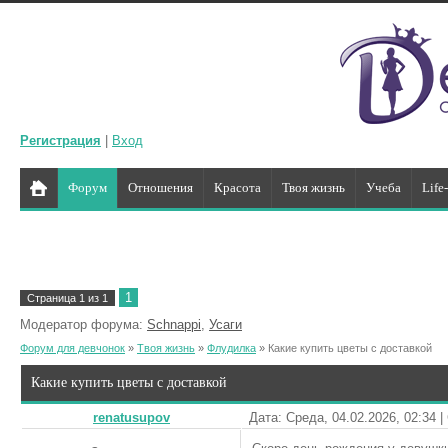
Регистрация
|
Вход
Форум
Отношения
Красота
Твоя жизнь
Учеба
Life
1
Страница
1
из
1
Модератор форума:
Schnappi
,
Усаги
Форум для девчонок
»
Твоя жизнь
»
Флудилка
»
Какие купить цветы с доставкой
Какие купить цветы с доставкой
renatusupov
Дата: Среда, 04.02.2026, 02:34 