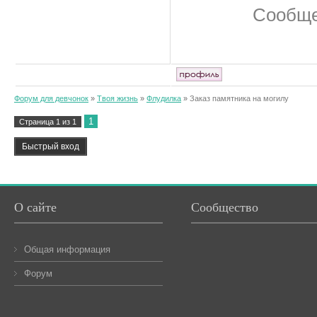
Сообще
Форум для девчонок
»
Твоя жизнь
»
Флудилка
»
Заказ памятника на могилу
1
Страница
1
из
1
О сайте
Сообщество
Общая информация
Форум