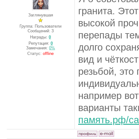
гранита. Это
Заглянувшая
высокой проч
Группа: Пользователи
Сообщений:
3
перепады тем
Награды:
0
Репутация:
0
долго сохран
Замечания:
0%
Статус:
offline
вид и чёткос
резьбой, это
индивидуаль
например вот
варианты та
память.рф/cata