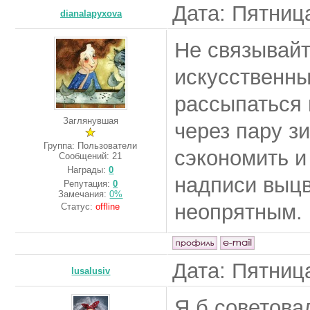
Дата: Пятница
dianalapyxova
Не связывайт
искусственны
рассыпаться 
Заглянувшая
через пару з
Группа: Пользователи
сэкономить и
Сообщений:
21
Награды:
0
надписи выцв
Репутация:
0
Замечания:
0%
неопрятным.
Статус:
offline
Дата: Пятница
lusalusiv
Я б советова