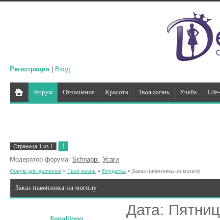
Регистрация
|
Вход
Форум
Отношения
Красота
Твоя жизнь
Учеба
Life
1
Страница
1
из
1
Модератор форума:
Schnappi
,
Усаги
Форум для девчонок
»
Твоя жизнь
»
Флудилка
»
Заказ памятника на могилу
Заказ памятника на могилу
Дата: Пятниц
fionafilono