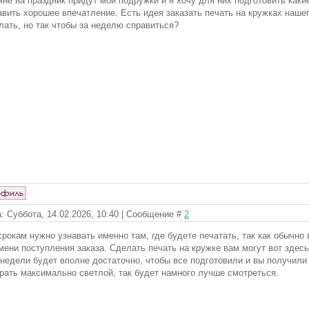
мне на праздник придут мои подружки и я хочу для них подготовить как
авить хорошее впечатление. Есть идея заказать печать на кружках наше
лать, но так чтобы за неделю справиться?
: Суббота, 14.02.2026, 10:40 | Сообщение #
2
срокам нужно узнавать именно там, где будете печатать, так как обычно 
мени поступления заказа. Сделать печать на кружке вам могут вот здес
 недели будет вполне достаточно, чтобы все подготовили и вы получил
рать максимально светлой, так будет намного лучше смотреться.