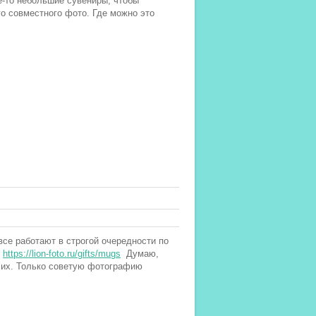
ие-то небольшие сувениры, чтобы
го совместного фото. Где можно это
все работают в строгой очередности по
ь
https://lion-foto.ru/gifts/mugs
Думаю,
и их. Только советую фотографию