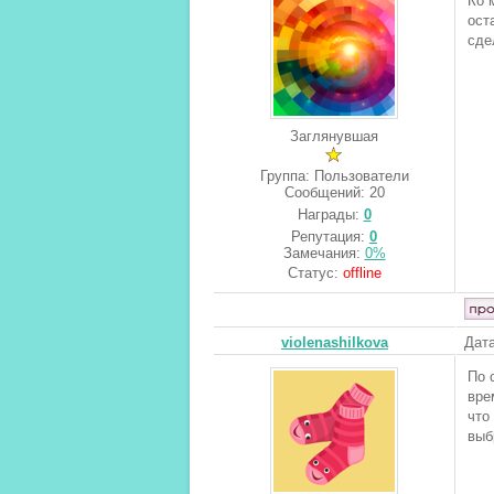
Ко 
ост
сде
Заглянувшая
Группа: Пользователи
Сообщений:
20
Награды:
0
Репутация:
0
Замечания:
0%
Статус:
offline
violenashilkova
Дата
По 
вре
что
выб