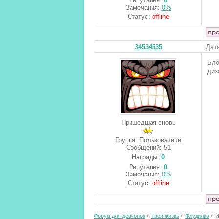
Репутация:
0
Замечания:
0%
Статус:
offline
34534535
Дата
Бло
диз
Пришедшая вновь
Группа: Пользователи
Сообщений:
51
Награды:
0
Репутация:
0
Замечания:
0%
Статус:
offline
Форум для девчонок
»
Твоя жизнь
»
Флудилка
»
И