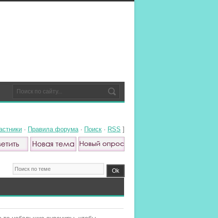
астники
·
Правила форума
·
Поиск
·
RSS
]