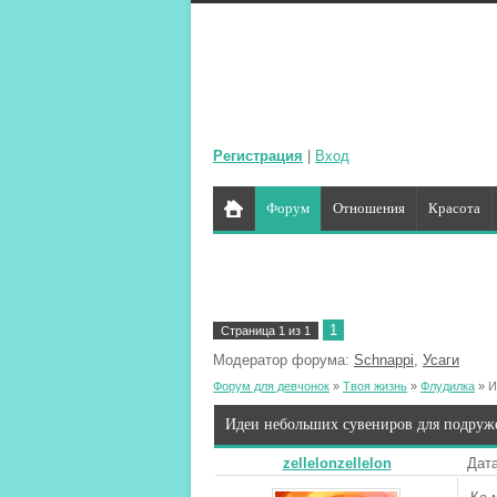
Регистрация
|
Вход
Форум
Отношения
Красота
1
Страница
1
из
1
Модератор форума:
Schnappi
,
Усаги
Форум для девчонок
»
Твоя жизнь
»
Флудилка
»
И
Идеи небольших сувениров для подруж
zellelonzellelon
Дата