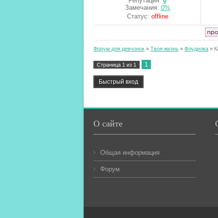
Репутация:
0
Замечания:
0%
Статус:
offline
Форум для девчонок
»
Твоя жизнь
»
Флудилка
»
К
1
Страница
1
из
1
О сайте
Общая информация
Форум