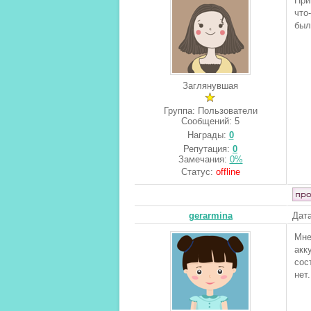
При
что
был
Заглянувшая
Группа: Пользователи
Сообщений:
5
Награды:
0
Репутация:
0
Замечания:
0%
Статус:
offline
gerarmina
Дата
Мне
акк
сос
нет