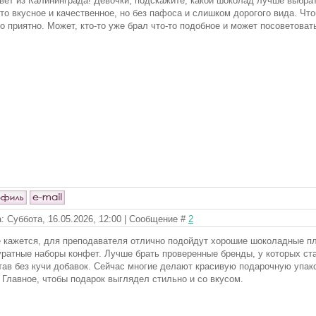
вет из Калининграда! Девочки, подскажите, какой шоколад лучше выбра
-то вкусное и качественное, но без пафоса и слишком дорогого вида. Что
о приятно. Может, кто-то уже брал что-то подобное и может посоветоват
: Суббота, 16.05.2026, 12:00 | Сообщение #
2
 кажется, для преподавателя отлично подойдут хорошие шоколадные пл
уратные наборы конфет. Лучше брать проверенные бренды, у которых ст
тав без кучи добавок. Сейчас многие делают красивую подарочную упаков
. Главное, чтобы подарок выглядел стильно и со вкусом.