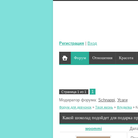
Регистрация
|
Вход
Форум
Отношения
Красота
1
Страница
1
из
1
Модератор форума:
Schnappi
,
Усаги
Форум для девчонок
»
Твоя жизнь
»
Флудилка
»
К
Какой шоколад подойдет для подарка п
woommi
Дата