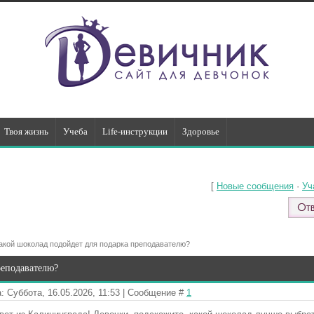
Твоя жизнь
Учеба
Life-инструкции
Здоровье
[
Новые сообщения
·
Уч
акой шоколад подойдет для подарка преподавателю?
реподавателю?
: Суббота, 16.05.2026, 11:53 | Сообщение #
1