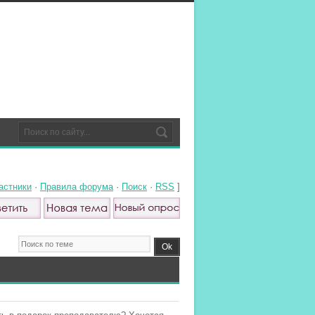
астники
·
Правила форума
·
Поиск
·
RSS
]