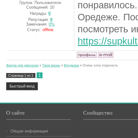
понравилось.
Группа: Пользователи
Сообщений:
10
Награды:
0
Оредеже. Пос
Репутация:
0
Замечания:
0%
посмотреть и
Статус:
offline
https://supkult
Форум для девчонок
»
Твоя жизнь
»
Флудилка
»
Очень хочу отдохнуть
1
Страница
1
из
1
О сайте
Сообщество
Общая информация