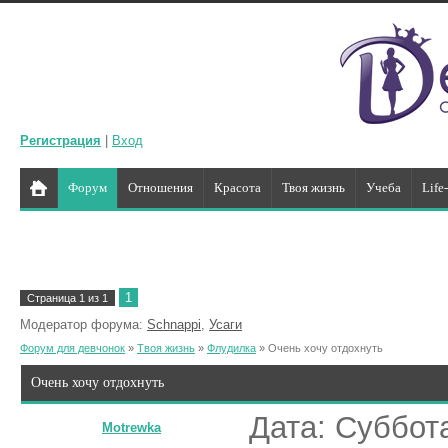
Регистрация
|
Вход
Форум
Отношения
Красота
Твоя жизнь
Учеба
Life
1
Страница
1
из
1
Модератор форума:
Schnappi
,
Усаги
Форум для девчонок
»
Твоя жизнь
»
Флудилка
»
Очень хочу отдохнуть
Очень хочу отдохнуть
Дата: Суббота
Motrewka