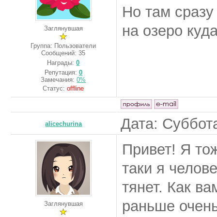
Но там сразу
на озеро куда
Заглянувшая
Группа: Пользователи
Сообщений:
35
Награды:
0
Репутация:
0
Замечания:
0%
Статус:
offline
Дата: Суббота
alicechurina
Привет! Я то
таки я челов
тянет. Как ва
раньше очень
Заглянувшая