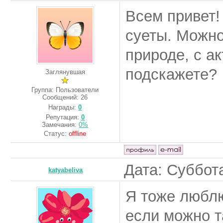
Всем привет!
суеты. Можно
природе, с а
подскажете?
Заглянувшая
Группа: Пользователи
Сообщений:
26
Награды:
0
Репутация:
0
Замечания:
0%
Статус:
offline
Дата: Суббота
katyabeliva
Я тоже люблю
если можно т