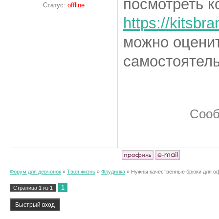
посмотреть к
Статус:
offline
https://kitsbr
можно оценит
самостоятель
Сооб
Форум для девчонок
»
Твоя жизнь
»
Флудилка
»
Нужны качественные брюки для оф
1
Страница
1
из
1