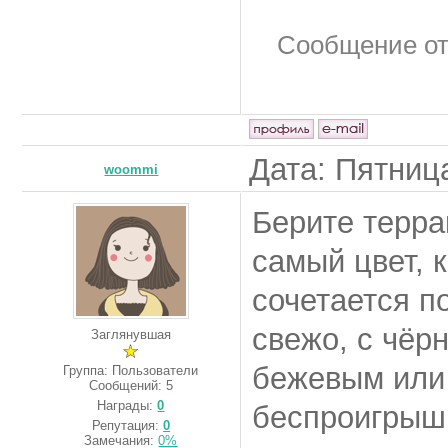
Сообщение о
Дата: Пятница
woommi
Берите терра
самый цвет, 
сочетается п
свежо, с чёр
Заглянувшая
бежевым или
Группа: Пользователи
Сообщений:
5
Награды:
0
беспроигрышн
Репутация:
0
Замечания:
0%