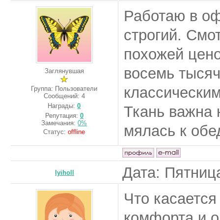
Работаю в оф
строгий. Смо
похожей цено
восемь тысяч
Заглянувшая
классическим
Группа: Пользователи
Сообщений:
4
Награды:
0
Ткань важна 
Репутация:
0
Замечания:
0%
мялась к обе
Статус:
offline
Дата: Пятница
lyiholl
Что касается
комфорта и о