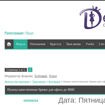
Регистрация
|
Вход
Форум
Отношения
Красота
Твоя жизнь
Учеба
Life
1
Страница
1
из
1
Модератор форума:
Schnappi
,
Усаги
Форум для девчонок
»
Твоя жизнь
»
Флудилка
»
Нужны качественные брюки для оф
Нужны качественные брюки для офиса до 8000
Дата: Пятница
ommariza