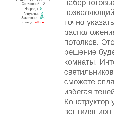
набор готовы
Сообщений:
12
Награды:
0
позволяющий
Репутация:
0
Замечания:
0%
точно указат
Статус:
offline
расположение
потолков. Эт
решение буде
комнаты. Ин
светильников
сможете спл
избегая тене
Конструктор 
вентиляционн