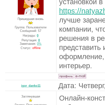
установкой в
https://natyaz
лучше заране
Пришедшая вновь
компании, чт
Группа: Пользователи
Сообщений:
57
Награды:
0
решения в ре
Репутация:
0
Замечания:
0%
представить 
Статус:
offline
оформление, 
интерьер.
Дата: Четверг
igor_danko11
Онлайн-конс
Заглянувшая
Группа: Пользователи