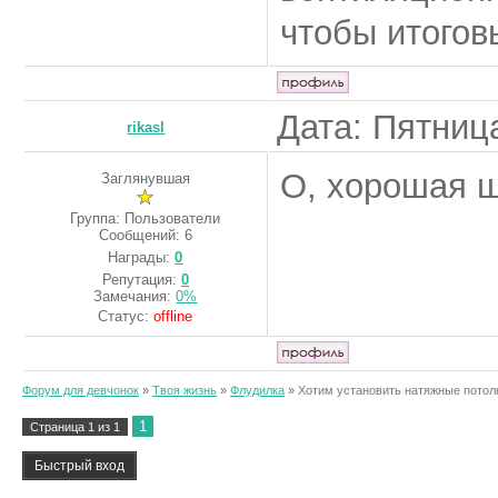
чтобы итогов
Дата: Пятница
rikasl
О, хорошая 
Заглянувшая
Группа: Пользователи
Сообщений:
6
Награды:
0
Репутация:
0
Замечания:
0%
Статус:
offline
Форум для девчонок
»
Твоя жизнь
»
Флудилка
»
Хотим установить натяжные потол
1
Страница
1
из
1