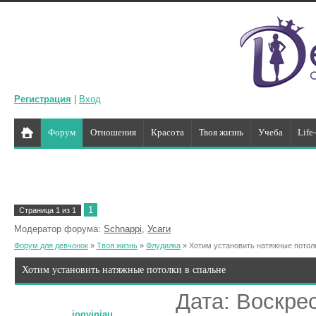
Регистрация
|
Вход
Форум
Отношения
Красота
Твоя жизнь
Учеба
Life
1
Страница
1
из
1
Модератор форума:
Schnappi
,
Усаги
Форум для девчонок
»
Твоя жизнь
»
Флудилка
»
Хотим установить натяжные потол
Хотим установить натяжные потолки в спальне
Дата: Воскрес
iogyiniau