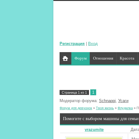
Регистрация
|
Вход
Форум
Отношения
Красота
1
Страница
1
из
1
Модератор форума:
Schnappi
,
Усаги
Форум для девчонок
»
Твоя жизнь
»
Флудилка
»
П
Помогите с выбором машины для семьи
vrazumite
Дата