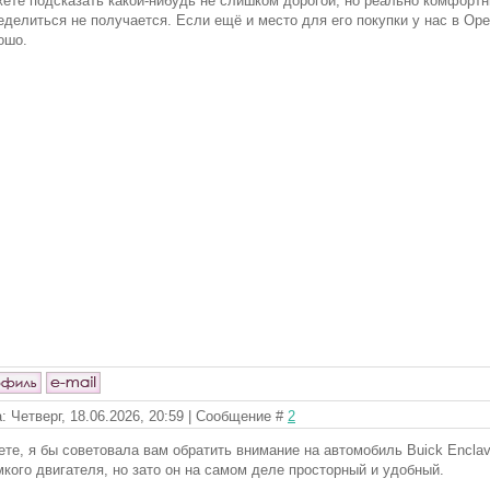
ете подсказать какой-нибудь не слишком дорогой, но реально комфортн
еделиться не получается. Если ещё и место для его покупки у нас в Ор
ошо.
: Четверг, 18.06.2026, 20:59 | Сообщение #
2
ете, я бы советовала вам обратить внимание на автомобиль Buick Enclav
мкого двигателя, но зато он на самом деле просторный и удобный.