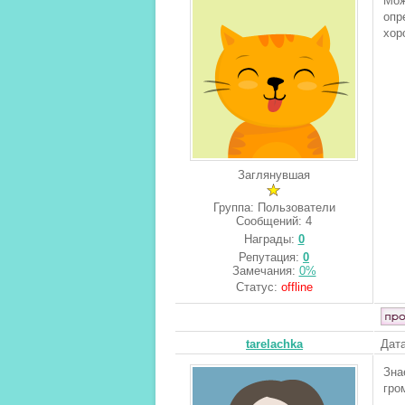
Мож
опр
хор
Заглянувшая
Группа: Пользователи
Сообщений:
4
Награды:
0
Репутация:
0
Замечания:
0%
Статус:
offline
tarelachka
Дата
Зна
гро