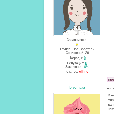
Заглянувшая
Группа: Пользователи
Сообщений:
29
Награды:
0
Репутация:
0
Замечания:
0%
Статус:
offline
breginaaa
Дата
В н
мар
дан
нек