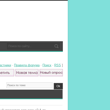
астники
·
Правила форума
·
Поиск
·
RSS
]