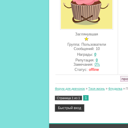
Заглянувшая
Группа: Пользователи
Сообщений:
10
Награды:
0
Репутация:
0
Замечания:
0%
Статус:
offline
Форум для девчонок
»
Твоя жизнь
»
Флудилка
»
П
1
Страница
1
из
1