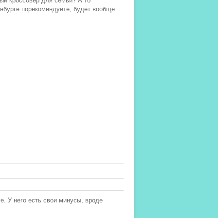
ый кроссовер для семьи? А то
енбурге порекомендуете, будет вообще
e. У него есть свои минусы, вроде