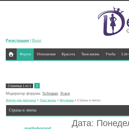
Регистрация
|
Вход
Форум
Отношения
Красота
Твоя жизнь
Учеба
Life
1
Страница
1
из
1
Модератор форума:
Schnappi
,
Усаги
Форум для девчонок
»
Твоя жизнь
»
Флудилка
»
Стразы и ленты
Стразы и ленты
Дата: Понедел
mariboborisgd