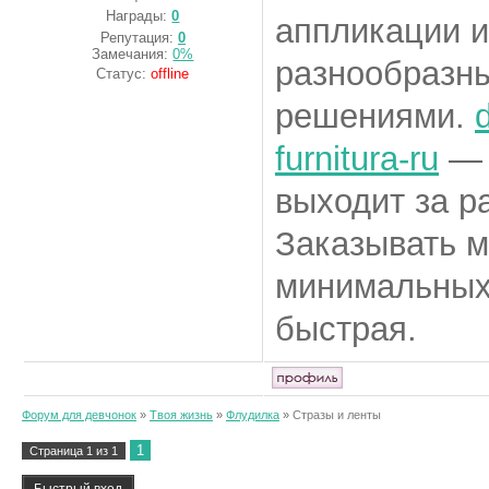
Награды:
0
аппликации и
Репутация:
0
Замечания:
0%
разнообразн
Статус:
offline
решениями.
furnitura-ru
— 
выходит за р
Заказывать м
минимальных 
быстрая.
Форум для девчонок
»
Твоя жизнь
»
Флудилка
»
Стразы и ленты
1
Страница
1
из
1