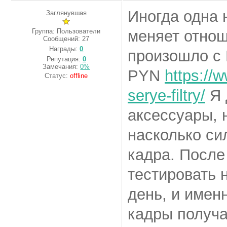
Иногда одна 
Заглянувшая
Группа: Пользователи
меняет отнош
Сообщений:
27
Награды:
0
произошло с 
Репутация:
0
Замечания:
0%
PYN
https://w
Статус:
offline
serye-filtry/
Я 
аксессуары, 
насколько си
кадра. После
тестировать 
день, и имен
кадры получа