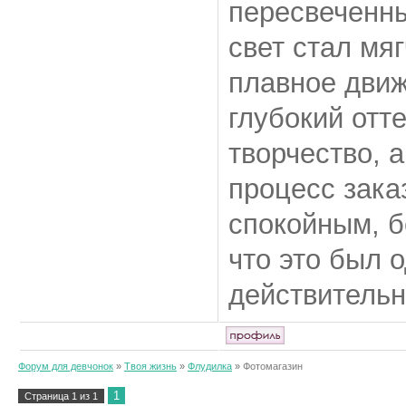
пересвеченны
свет стал мяг
плавное движ
глубокий отт
творчество, 
процесс зака
спокойным, б
что это был 
действительн
Форум для девчонок
»
Твоя жизнь
»
Флудилка
»
Фотомагазин
1
Страница
1
из
1