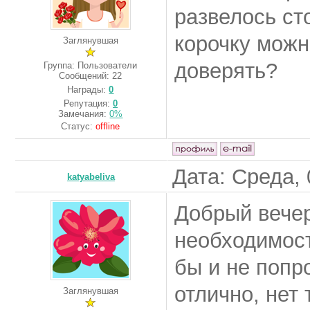
развелось сто
корочку можн
Заглянувшая
доверять?
Группа: Пользователи
Сообщений:
22
Награды:
0
Репутация:
0
Замечания:
0%
Статус:
offline
Дата: Среда, 
katyabeliva
Добрый вечер
необходимост
бы и не попр
отлично, нет 
Заглянувшая