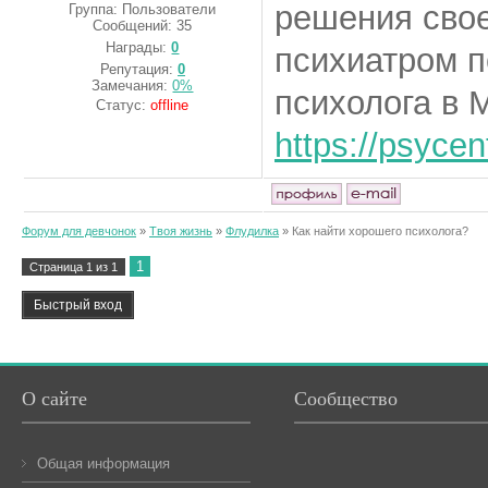
решения сво
Группа: Пользователи
Сообщений:
35
Награды:
0
психиатром п
Репутация:
0
Замечания:
0%
психолога в 
Статус:
offline
https://psyce
Форум для девчонок
»
Твоя жизнь
»
Флудилка
»
Как найти хорошего психолога?
1
Страница
1
из
1
О сайте
Сообщество
Общая информация