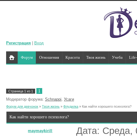
Регистрация
|
Вход
Форум
Отношения
Красота
Твоя жизнь
Учеба
Life
1
Страница
1
из
1
Модератор форума:
Schnappi
,
Усаги
Форум для девчонок
»
Твоя жизнь
»
Флудилка
»
Как найти хорошего психолога?
Как найти хорошего психолога?
Дата: Среда, 
maymaykirill