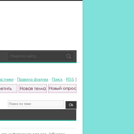
астники
·
Правила форума
·
Поиск
·
RSS
]