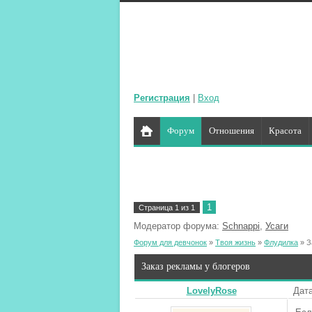
Регистрация
|
Вход
Форум
Отношения
Красота
1
Страница
1
из
1
Модератор форума:
Schnappi
,
Усаги
Форум для девчонок
»
Твоя жизнь
»
Флудилка
»
З
Заказ рекламы у блогеров
LovelyRose
Дата