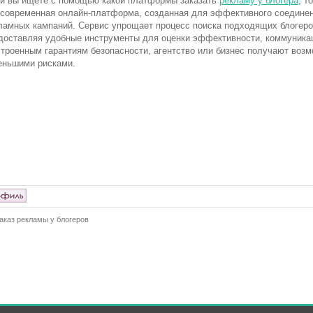
и вы ищете с помощью какой платформы заказать
рекламу у блогера
, т
 современная онлайн-платформа, созданная для эффективного соедине
ламных кампаний. Сервис упрощает процесс поиска подходящих блогеро
доставляя удобные инструменты для оценки эффективности, коммуникац
строенным гарантиям безопасности, агентство или бизнес получают возм
еньшими рисками.
аказ рекламы у блогеров