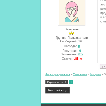
Есл
это
рек
пре
и в
с м
Знакомая
Группа: Пользователи
Сообщений:
196
Награды:
0
Репутация:
0
Замечания:
0%
Статус:
offline
Форум для девчонок
»
Твоя жизнь
»
Флудилка
»
З
1
Страница
1
из
1