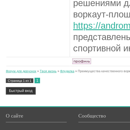
решениями д
воркаут-площ
https://androm
представлены
спортивной и
Форум для девчонок
»
Твоя жизнь
»
Флудилка
»
Преимущества качественного вор
1
Страница
1
из
1
О сайте
Сообщество