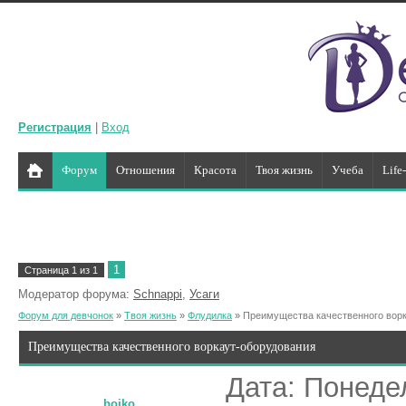
Регистрация
|
Вход
Форум
Отношения
Красота
Твоя жизнь
Учеба
Life
1
Страница
1
из
1
Модератор форума:
Schnappi
,
Усаги
Форум для девчонок
»
Твоя жизнь
»
Флудилка
»
Преимущества качественного вор
Преимущества качественного воркаут-оборудования
Дата: Понедел
bojko