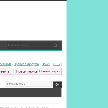
астники
·
Правила форума
·
Поиск
·
RSS
]