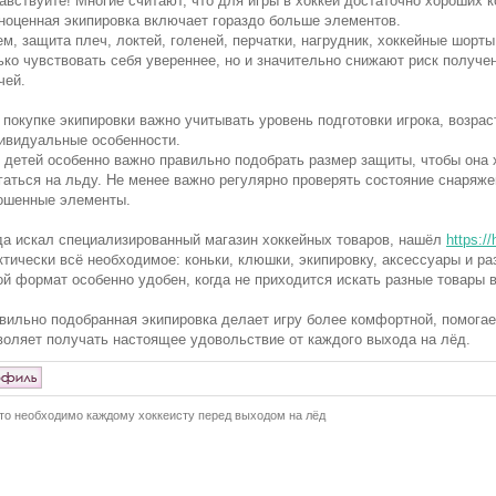
авствуйте! Многие считают, что для игры в хоккей достаточно хороших 
ноценная экипировка включает гораздо больше элементов.
м, защита плеч, локтей, голеней, перчатки, нагрудник, хоккейные шорт
ько чувствовать себя увереннее, но и значительно снижают риск получе
чей.
 покупке экипировки важно учитывать уровень подготовки игрока, возрас
ивидуальные особенности.
 детей особенно важно правильно подобрать размер защиты, чтобы она
гаться на льду. Не менее важно регулярно проверять состояние снаряж
ошенные элементы.
да искал специализированный магазин хоккейных товаров, нашёл
https:/
ктически всё необходимое: коньки, клюшки, экипировку, аксессуары и р
ой формат особенно удобен, когда не приходится искать разные товары в
вильно подобранная экипировка делает игру более комфортной, помогае
воляет получать настоящее удовольствие от каждого выхода на лёд.
то необходимо каждому хоккеисту перед выходом на лёд