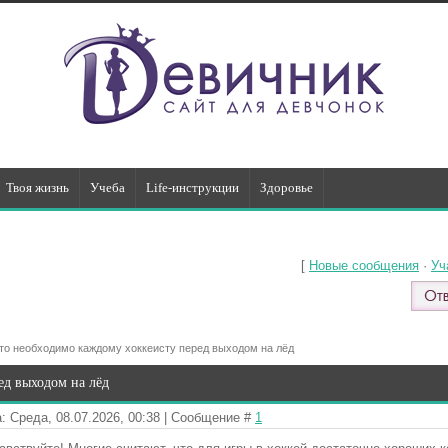
Твоя жизнь
Учеба
Life-инструкции
Здоровье
[
Новые сообщения
·
Уч
то необходимо каждому хоккеисту перед выходом на лёд
ед выходом на лёд
: Среда, 08.07.2026, 00:38 | Сообщение #
1