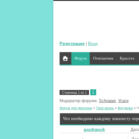
Регистрация
|
Вход
Форум
Отношения
Красота
1
Страница
1
из
1
Модератор форума:
Schnappi
,
Усаги
Форум для девчонок
»
Твоя жизнь
»
Флудилка
»
Ч
Что необходимо каждому хоккеисту пер
pozdravcik
Дата