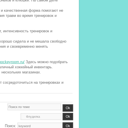
коньков и клюшки. На самом деле
ы и качественная форма помогают не
ния травм во время тренировок и
т, интенсивность тренировок и
 хорошо сидела и не мешала свободно
ения и своевременно менять
/hockeyroom.ru/
Здесь можно подобрать
азличный хоккейный инвентарь.
 нескольких магазинах.
т сосредоточиться на тренировках и
Поиск: