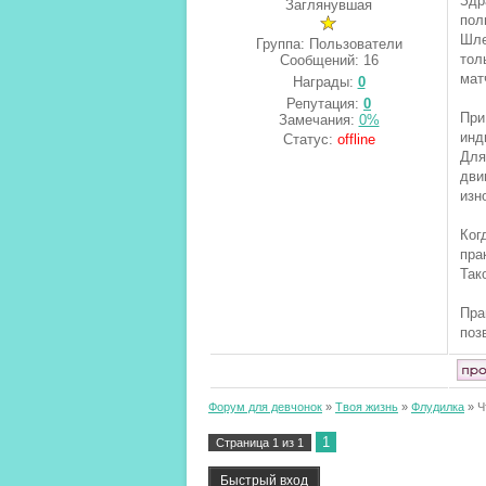
Здр
Заглянувшая
пол
Шле
Группа: Пользователи
тол
Сообщений:
16
мат
Награды:
0
Репутация:
0
При
Замечания:
0%
инд
Статус:
offline
Для
дви
изн
Ког
пра
Так
Пра
поз
Форум для девчонок
»
Твоя жизнь
»
Флудилка
»
Ч
1
Страница
1
из
1