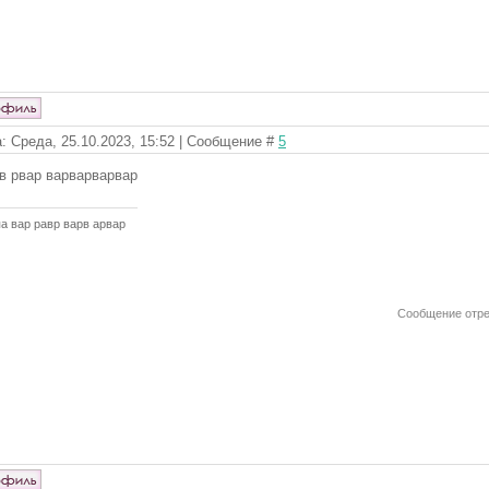
: Среда, 25.10.2023, 15:52 | Сообщение #
5
в рвар варварварвар
а вар равр варв арвар
Сообщение отр