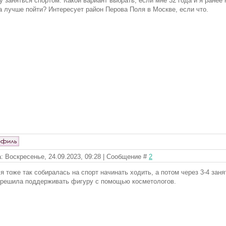
у заняться спортом. Какой вариант выбрать, если мне 32 года и я ране
а лучше пойти? Интересует район Перова Поля в Москве, если что.
: Воскресенье, 24.09.2023, 09:28 | Сообщение #
2
 я тоже так собиралась на спорт начинать ходить, а потом через 3-4 заня
 решила поддерживать фигуру с помощью косметологов.