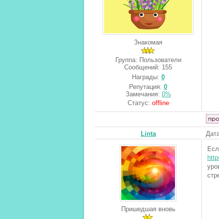
Знакомая
Группа: Пользователи
Сообщений:
155
Награды:
0
Репутация:
0
Замечания:
0%
Статус:
offline
Linta
Дата
Есл
http
уро
стре
Пришедшая вновь