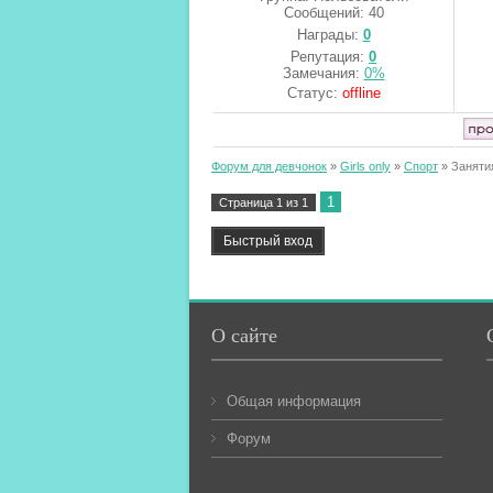
Сообщений:
40
Награды:
0
Репутация:
0
Замечания:
0%
Статус:
offline
Форум для девчонок
»
Girls only
»
Спорт
»
Заняти
1
Страница
1
из
1
О сайте
Общая информация
Форум