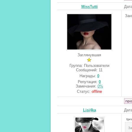
MissTutti
Дата
Зан
Заглянувшая
Группа: Пользователи
Сообщений:
11
Награды:
0
Репутация:
0
Замечания:
0%
Статус:
offline
Lisi4ka
Дата
Цит
За