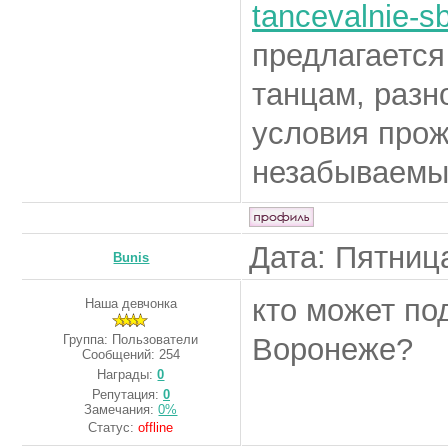
tancevalnie-sb
предлагаетс
танцам, разн
условия прож
незабываемый
Дата: Пятница
Bunis
кто может по
Наша девчонка
Группа: Пользователи
Воронеже?
Сообщений:
254
Награды:
0
Репутация:
0
Замечания:
0%
Статус:
offline