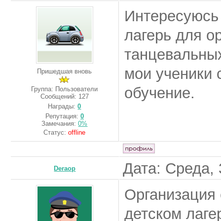
Интересуюсь
лагерь для о
танцевальных
мои ученики 
Пришедшая вновь
обучение.
Группа: Пользователи
Сообщений:
127
Награды:
0
Репутация:
0
Замечания:
0%
Статус:
offline
Дата: Среда, 
Deraop
Организация 
детском лаге