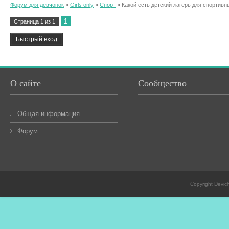
Форум для девчонок
»
Girls only
»
Спорт
»
Какой есть детский лагерь для спортив
1
Страница
1
из
1
О сайте
Сообщество
Общая информация
Форум
Copyright Devic