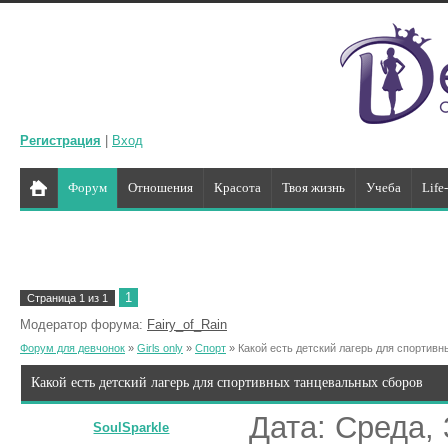
Регистрация
|
Вход
Форум
Отношения
Красота
Твоя жизнь
Учеба
Life
1
Страница
1
из
1
Модератор форума:
Fairy_of_Rain
Форум для девчонок
»
Girls only
»
Спорт
»
Какой есть детский лагерь для спортив
Какой есть детский лагерь для спортивных танцевальных сборов
Дата: Среда, 
SoulSparkle