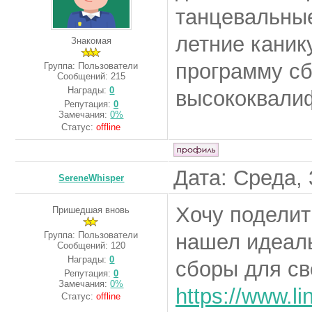
танцевальные
летние каник
Знакомая
программу сб
Группа: Пользователи
Сообщений:
215
Награды:
0
высококвали
Репутация:
0
Замечания:
0%
Статус:
offline
Дата: Среда, 
SereneWhisper
Хочу поделит
Пришедшая вновь
Группа: Пользователи
нашел идеал
Сообщений:
120
Награды:
0
сборы для св
Репутация:
0
Замечания:
0%
https://www.li
Статус:
offline