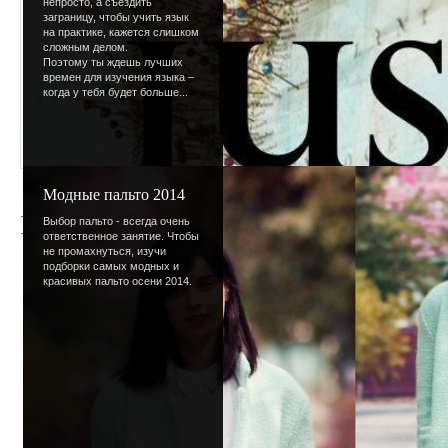
непросто, а съездить
заграницу, чтобы учить язык
на практике, кажется слишком
сложным делом.
Поэтому ты ждешь лучших
времен для изучения языка –
когда у тебя будет больше...
Модные пальто 2014
Рабочее начало
Выбор пальто - всегда очень
ответственное занятие. Чтобы
не промахнуться, изучи
подборки самых модных и
До начала учебного года 
красивых пальто осени 2014.
лета остались лишь гиг
десятки солнечных воспо
последними можешь смел
участвуй в
конкурсе на 
воспоминание
.
В связи с приходом осен