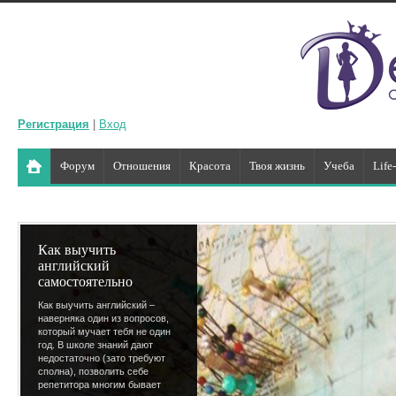
Регистрация
|
Вход
Форум
Отношения
Красота
Твоя жизнь
Учеба
Life
Как выучить
английский
самостоятельно
Как выучить английский –
наверняка один из вопросов,
который мучает тебя не один
год. В школе знаний дают
недостаточно (зато требуют
сполна), позволить себе
репетитора многим бывает