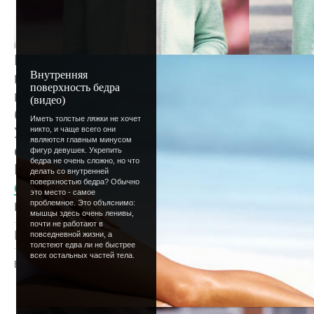
меняется все - показани
твой режим дня и местоо
круг людей, с которыми 
Меняется и интернет. Как ты наверняка з
Внутренняя
время стояло затишье. Так уж повелось 
поверхность бедра
вынужденном отпуске из-за отсутствия и
(видео)
будем работать с удвоенной силой, чтоб
Иметь толстые ляжки не хочет
У нас уже много планов и идей, совсем 
никто, и чаще всего они
являются главным минусом
со всеми. Хотя ты и сама заметишь измен
фигур девушек. Укрепить
бедра не очень сложно, но что
По-прежнему мы ждем от тебя помощи -
делать со внутренней
поверхностью бедра? Обычно
свои силы в качестве автора сайта
,
подел
это место - самое
или принять участие в
обсуждении гряду
проблемное. Это объяснимо:
мышцы здесь очень ленивы,
почти не работают в
Просмотров
: 1422 |
Добавил
:
Lettera
|
Рейтинг
:
повседневной жизни, а
толстеют едва ли не быстрее
всех остальных частей тела.
Всего комментариев
:
0
Добавлять комментарии могут только