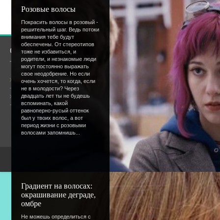
пользователи.
Розовые волосы
[
Регистрация
|
Вхо
Покрасить волосы в розовый -
решительный шаг. Ведь потоки
внимания тебе будут
обеспечены. От стереотипов
О сайте
Сообщество
тоже не избавиться, и
родители, и незнакомые люди
могут постоянно выражать
свое неодобрение. Но если
Общая информация
очень хочется, то когда, если
не в молодости? Через
Форум
двадцать лет ты не будешь
Онлайн всего:
4
вспоминать, какой
Гостей:
4
равноперно-русый оттенок
Пользователей:
0
был у твоих волос, а вот
период жизни с розовыми
волосами запомнишь...
Copyright Devic
Градиент на волосах:
окрашивание деграде,
омбре
Не можешь определиться с