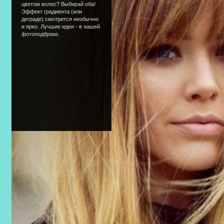
цветом волос? Выбирай оба!
Эффект градиента (или
деграде) смотрится необычно
и ярко. Лучшие идеи - в нашей
фотоподброке.