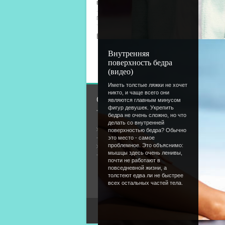
в
этой
теме
Просмотров
: 1551 |
Добавил
:
Lettera
|
Рейтинг
:
0.0
Всего комментариев
:
0
Внутренняя
Добавлять комментарии
поверхность бедра
(видео)
Иметь толстые ляжки не хочет
никто, и чаще всего они
О сайте
являются главным минусом
фигур девушек. Укрепить
бедра не очень сложно, но что
делать со внутренней
Общая информация
поверхностью бедра? Обычно
это место - самое
проблемное. Это объяснимо:
Форум
мышцы здесь очень ленивы,
почти не работают в
повседневной жизни, а
толстеют едва ли не быстрее
всех остальных частей тела.