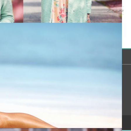
/
0
 могут только зарегистрированные пользователи.
[
Регистрация
|
Вход
]
Сообщество
Помощь
Онлайн всего:
13
Гостей:
13
Пользователей:
0
Copyright Devichnik.su © 2007-2026
.
Хостинг от
uCoz