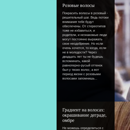
Розовые волосы
Покрасить волосы в розовый -
решительный шаг. Ведь потоки
внимания тебе будут
обеспечены. От стереотипов
тоже не избавиться, и
родители, и незнакомые люди
могут постоянно выражать
свое неодобрение. Но если
очень хочется, то когда, если
не в молодости? Через
двадцать лет ты не будешь
вспоминать, какой
равноперно-русый оттенок
был у твоих волос, а вот
период жизни с розовыми
волосами запомнишь...
Градиент на волосах:
окрашивание деграде,
омбре
Не можешь определиться с