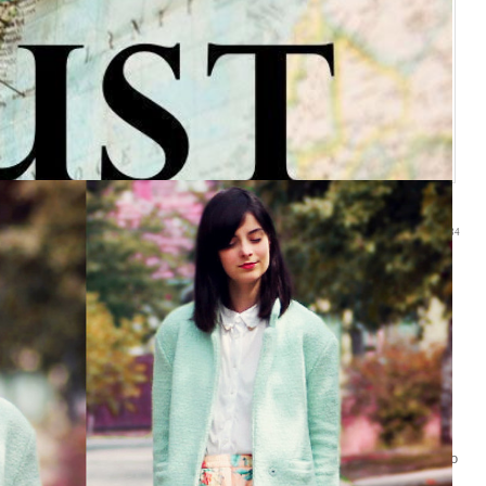
17:34
у исполняется целых 4 года! Согласись, цифра вполне себе
овимся. И приглашаем тебя присоединиться.:) Ты можешь принять
йту (в этом году нам почему-то не хочется скромничать) и
 аватар.
инистрации, но мы решили пойти против этого правила - и самым
нением. Отвечай на вопросы.;)
честь Дня рождения Девичника (пока время ее начало не определено
добно тебе) и в праздничной skype-конференции. Оставляй свой ник