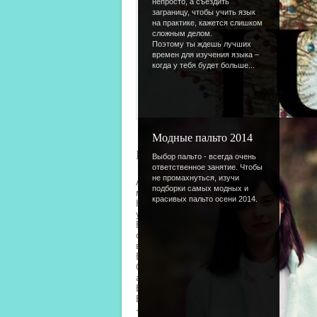
непросто, а съездить
заграницу, чтобы учить язык
на практике, кажется слишком
сложным делом.
Поэтому ты ждешь лучших
времен для изучения языка –
когда у тебя будет больше...
Модные пальто 2014
Нам почти 4 года
Выбор пальто - всегда очень
ответственное занятие. Чтобы
не промахнуться, изучи
А ты в курсе? Совсем скоро нашему сайт
подборки самых модных и
масштабная.
красивых пальто осени 2014.
Конечно, к своему Дню Рождению мы гот
участие...
Во Флешмобе
I ♥ devichnik
Ф
отографируйся с признанием в любви к са
выставляй результат в тему или ставь на
В
Интервью с пользователями
Обычно форумчанам интересна жизнь адм
активным образом интересуемся вашим м
В конкурсе
Видео-поздравлений
Будем рады видеть тебя на вечеринке в 
- напиши в комментарии, когда было бы у