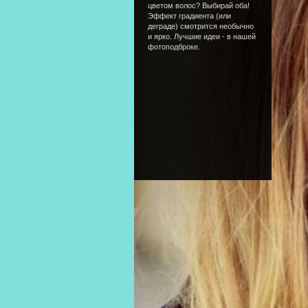
цветом волос? Выбирай оба!
Эффект градиента (или
деграде) смотрится необычно
и ярко. Лучшие идеи - в нашей
фотоподброке.