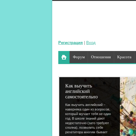
Регистрация
|
Вход
Форум
Отношения
Красота
Как выучить
английский
самостоятельно
Как выучить английский –
наверняка один из вопросов,
который мучает тебя не один
год. В школе знаний дают
недостаточно (зато требуют
сполна), позволить себе
репетитора многим бывает