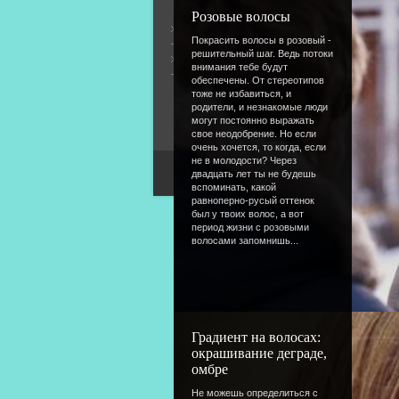
Розовые волосы
Общая информация
Покрасить волосы в розовый -
решительный шаг. Ведь потоки
Форум
внимания тебе будут
обеспечены. От стереотипов
тоже не избавиться, и
родители, и незнакомые люди
могут постоянно выражать
свое неодобрение. Но если
очень хочется, то когда, если
не в молодости? Через
двадцать лет ты не будешь
вспоминать, какой
равноперно-русый оттенок
был у твоих волос, а вот
период жизни с розовыми
волосами запомнишь...
Градиент на волосах:
окрашивание деграде,
омбре
Не можешь определиться с