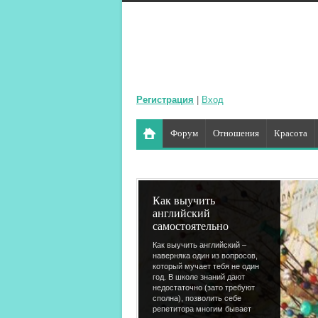
Регистрация
|
Вход
Форум
Отношения
Красота
Как выучить
английский
самостоятельно
Как выучить английский –
наверняка один из вопросов,
который мучает тебя не один
год. В школе знаний дают
недостаточно (зато требуют
сполна), позволить себе
репетитора многим бывает