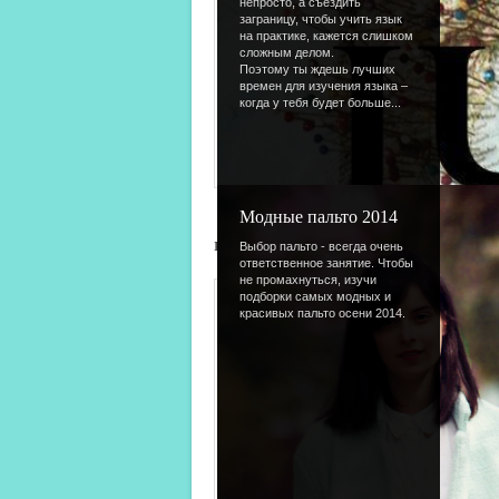
непросто, а съездить
заграницу, чтобы учить язык
на практике, кажется слишком
сложным делом.
Поэтому ты ждешь лучших
времен для изучения языка –
когда у тебя будет больше...
Модные пальто 2014
коровки
Выбор пальто - всегда очень
ответственное занятие. Чтобы
не промахнуться, изучи
подборки самых модных и
красивых пальто осени 2014.