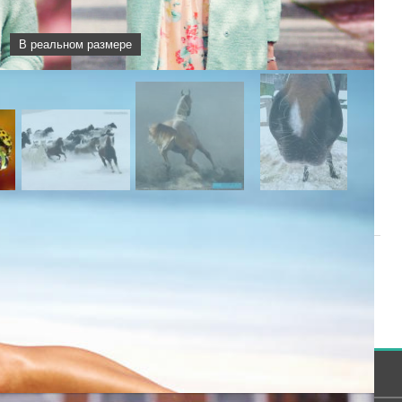
В реальном размере
|
5
6
7
8
9
[
10
]
11
12
13
14
15
|
Следующая »
 могут только зарегистрированные пользователи.
[
Регистрация
|
Вход
]
Сообщество
Помощь