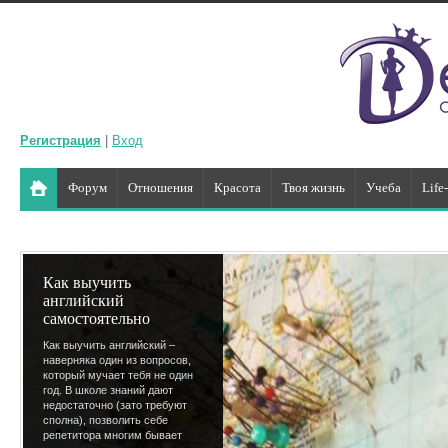
Регистрация
|
Вход
Форум
Отношения
Красота
Твоя жизнь
Учеба
Life
Как выучить
английский
самостоятельно
Как выучить английский –
наверняка один из вопросов,
который мучает тебя не один
год. В школе знаний дают
недостаточно (зато требуют
сполна), позволить себе
репетитора многим бывает