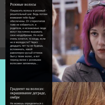
Розовые волосы
Покрасить волосы в розовый -
Общая информация
решительный шаг. Ведь потоки
внимания тебе будут
Форум
Онлайн всего:
8
обеспечены. От стереотипов
Гостей:
7
тоже не избавиться, и
Пользователей:
1
родители, и незнакомые люди
tatishevfedor
могут постоянно выражать
свое неодобрение. Но если
очень хочется, то когда, если
не в молодости? Через
двадцать лет ты не будешь
вспоминать, какой
равноперно-русый оттенок
Copyright Devic
был у твоих волос, а вот
период жизни с розовыми
волосами запомнишь...
Градиент на волосах:
окрашивание деграде,
омбре
Не можешь определиться с