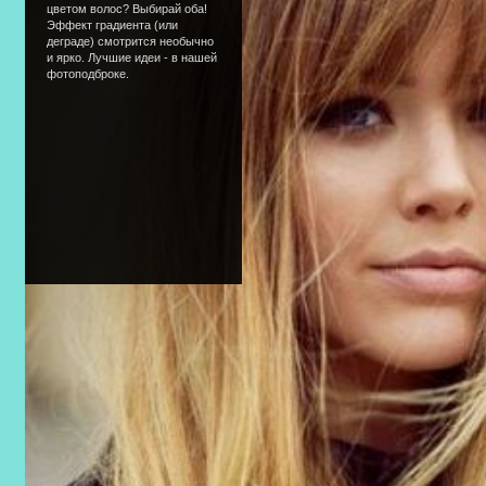
цветом волос? Выбирай оба!
Эффект градиента (или
деграде) смотрится необычно
и ярко. Лучшие идеи - в нашей
фотоподброке.