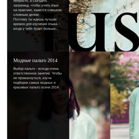
непросто, а съездить
заграницу, чтобы учить язык
на практике, кажется слишком
сложным делом.
Поэтому ты ждешь лучших
времен для изучения языка –
когда у тебя будет больше...
Модные пальто 2014
Выбор пальто - всегда очень
Просмотров
:
1093
ответственное занятие. Чтобы
не промахнуться, изучи
Размеры
:
300x300px
подборки самых модных и
красивых пальто осени 2014.
Дата
:
24.03.2009
Добавил
:
BotaniQ
Рейтинг
:
4.6
/
31