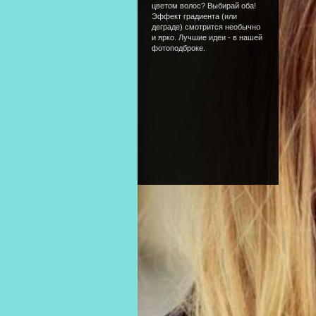
цветом волос? Выбирай оба!
Эффект градиента (или
деграде) смотрится необычно
и ярко. Лучшие идеи - в нашей
фотоподброке.