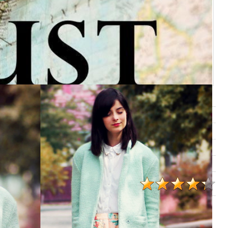
Просмотров
:
1785
Размеры
:
500x500px/67.4Kb
Дата
:
30.11.2007
Добавил
:
Lettera
Рейтинг
:
4.3
/
10