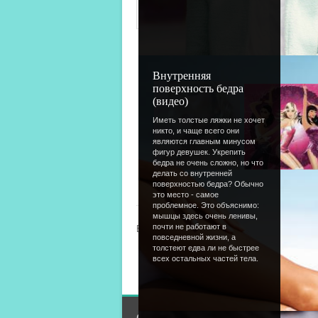
Внутренняя
поверхность бедра
(видео)
Иметь толстые ляжки не хочет
никто, и чаще всего они
являются главным минусом
фигур девушек. Укрепить
бедра не очень сложно, но что
делать со внутренней
поверхностью бедра? Обычно
« Предыдущая
|
59
это место - самое
проблемное. Это объяснимо:
мышцы здесь очень ленивы,
почти не работают в
Всего комментариев
:
0
повседневной жизни, а
толстеют едва ли не быстрее
Добавлять комментарии
всех остальных частей тела.