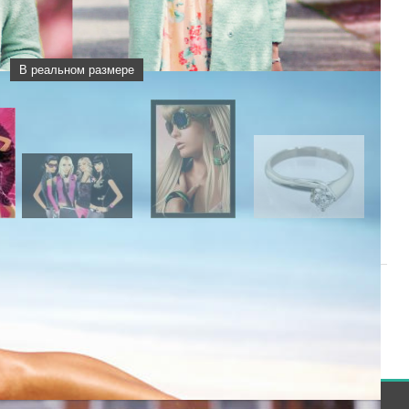
В реальном размере
60
61
62
63
[
64
]
65
66
67
68
69
|
Следующая »
 могут только зарегистрированные пользователи.
[
Регистрация
|
Вход
]