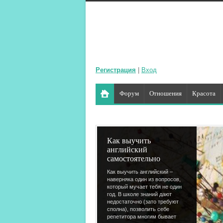
Регистрация
|
Вход
Форум
Отношения
Красота
Как выучить
английский
самостоятельно
Как выучить английский –
наверняка один из вопросов,
который мучает тебя не один
год. В школе знаний дают
недостаточно (зато требуют
сполна), позволить себе
репетитора многим бывает