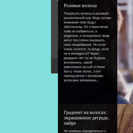
О сайте
Розовые волосы
Покрасить волосы в розовый -
Общая информация
решительный шаг. Ведь потоки
внимания тебе будут
обеспечены. От стереотипов
Форум
тоже не избавиться, и
родители, и незнакомые люди
могут постоянно выражать
свое неодобрение. Но если
очень хочется, то когда, если
не в молодости? Через
двадцать лет ты не будешь
вспоминать, какой
равноперно-русый оттенок
был у твоих волос, а вот
период жизни с розовыми
волосами запомнишь...
Градиент на волосах:
окрашивание деграде,
омбре
Не можешь определиться с