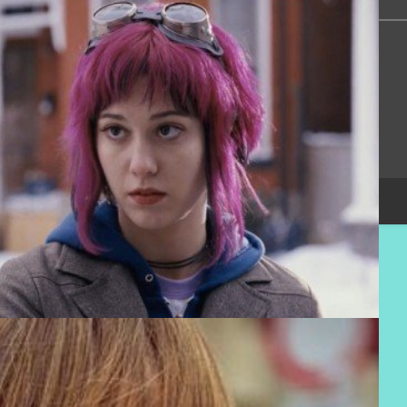
Сообщество
Помощь
Онлайн всего:
6
Гостей:
6
Пользователей:
0
Copyright Devichnik.su © 2007-2026
.
Хостинг от
uCoz