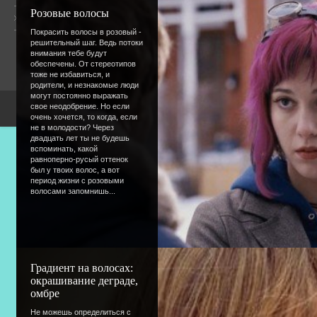
Розовые волосы
Форум
Онлайн всего:
12
Гостей:
12
Покрасить волосы в розовый -
Пользователей:
0
решительный шаг. Ведь потоки
внимания тебе будут
обеспечены. От стереотипов
тоже не избавиться, и
родители, и незнакомые люди
могут постоянно выражать
свое неодобрение. Но если
Copyright Devic
очень хочется, то когда, если
не в молодости? Через
двадцать лет ты не будешь
вспоминать, какой
равноперно-русый оттенок
был у твоих волос, а вот
период жизни с розовыми
волосами запомнишь...
Градиент на волосах:
окрашивание деграде,
омбре
Не можешь определиться с