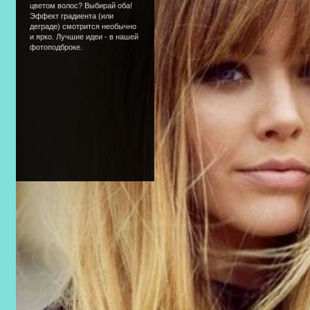
цветом волос? Выбирай оба!
Эффект градиента (или
деграде) смотрится необычно
и ярко. Лучшие идеи - в нашей
фотоподброке.