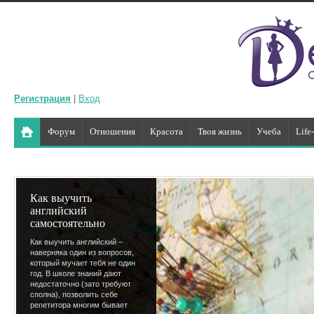
Регистрация
|
Вход
Форум
Отношения
Красота
Твоя жизнь
Учеба
Life
Как выучить
английский
самостоятельно
Как выучить английский –
наверняка один из вопросов,
который мучает тебя не один
год. В школе знаний дают
недостаточно (зато требуют
сполна), позволить себе
репетитора многим бывает