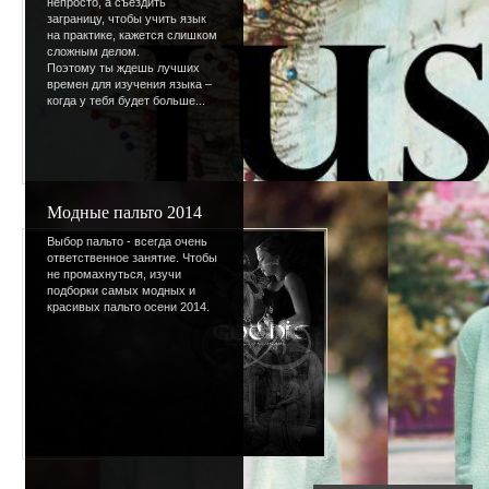
непросто, а съездить
заграницу, чтобы учить язык
на практике, кажется слишком
сложным делом.
Поэтому ты ждешь лучших
времен для изучения языка –
когда у тебя будет больше...
Модные пальто 2014
Выбор пальто - всегда очень
Просмотров
:
794
ответственное занятие. Чтобы
не промахнуться, изучи
Размеры
:
1024x768p
подборки самых модных и
красивых пальто осени 2014.
Дата
:
26.10.2008
Добавил
:
Клякса
Рейтинг
:
0.0
/
0