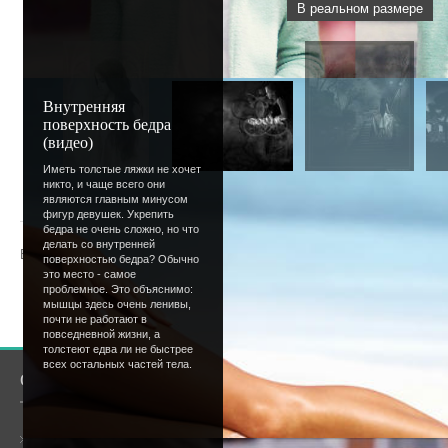
В реальном размере
Внутренняя
поверхность бедра
(видео)
Иметь толстые ляжки не хочет
никто, и чаще всего они
« Предыдущая
|
75
76
77
78
79
[
80
]
81
82
83
84
являются главным минусом
фигур девушек. Укрепить
бедра не очень сложно, но что
делать со внутренней
Всего комментариев
:
0
поверхностью бедра? Обычно
это место - самое
проблемное. Это объяснимо:
Добавлять комментарии могут только зарегистрир
мышцы здесь очень ленивы,
[
Регистрация
|
Вход
]
почти не работают в
повседневной жизни, а
толстеют едва ли не быстрее
всех остальных частей тела.
О сайте
Сообщество
Общая информация