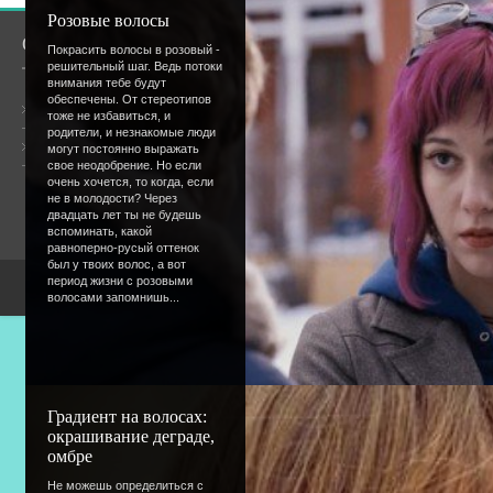
Розовые волосы
О сайте
Сообщество
Покрасить волосы в розовый -
решительный шаг. Ведь потоки
внимания тебе будут
обеспечены. От стереотипов
Общая информация
тоже не избавиться, и
родители, и незнакомые люди
Форум
могут постоянно выражать
Онлайн всего:
1
свое неодобрение. Но если
Гостей:
1
очень хочется, то когда, если
Пользователей:
0
не в молодости? Через
двадцать лет ты не будешь
вспоминать, какой
равноперно-русый оттенок
был у твоих волос, а вот
период жизни с розовыми
Copyright Devic
волосами запомнишь...
Градиент на волосах:
окрашивание деграде,
омбре
Не можешь определиться с