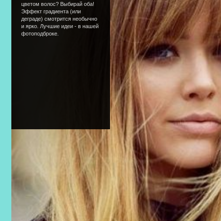
цветом волос? Выбирай оба!
Эффект градиента (или
деграде) смотрится необычно
и ярко. Лучшие идеи - в нашей
фотоподброке.