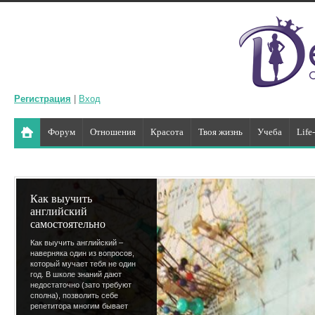
Регистрация
|
Вход
Форум
Отношения
Красота
Твоя жизнь
Учеба
Life
Как выучить
английский
самостоятельно
Как выучить английский –
наверняка один из вопросов,
который мучает тебя не один
год. В школе знаний дают
недостаточно (зато требуют
сполна), позволить себе
репетитора многим бывает