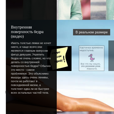
Внутренняя
поверхность бедра
В реальном размере
(видео)
Иметь толстые ляжки не хочет
никто, и чаще всего они
являются главным минусом
фигур девушек. Укрепить
бедра не очень сложно, но что
делать со внутренней
поверхностью бедра? Обычно
это место - самое
проблемное. Это объяснимо:
« Предыдущая
|
40
41
42
43
44
45
[
46
]
47
48
49
мышцы здесь очень ленивы,
почти не работают в
повседневной жизни, а
толстеют едва ли не быстрее
Всего комментариев
:
0
всех остальных частей тела.
Добавлять комментарии могут только зарегистрир
[
Регистрация
|
Вход
]