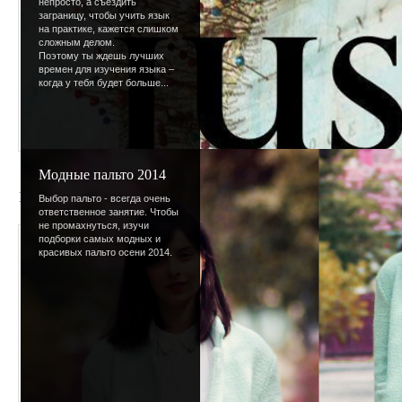
непросто, а съездить
заграницу, чтобы учить язык
на практике, кажется слишком
сложным делом.
Поэтому ты ждешь лучших
времен для изучения языка –
когда у тебя будет больше...
Модные пальто 2014
1177337052_17193_prev_98
Выбор пальто - всегда очень
ответственное занятие. Чтобы
не промахнуться, изучи
Просмотров
:
614
подборки самых модных и
красивых пальто осени 2014.
Размеры
:
95x98px/3
Дата
:
15.09.2008
Добавил
:
Lettera
Рейтинг
:
0.0
/
0